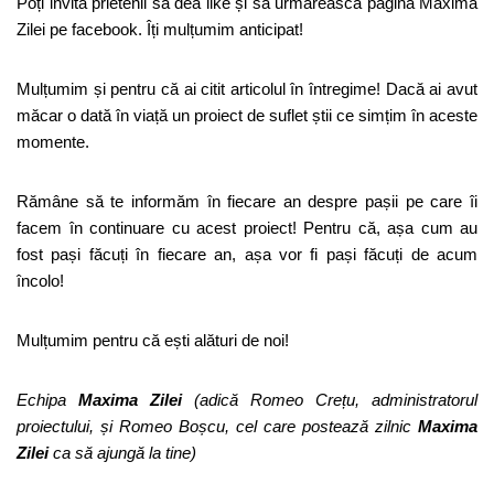
Poți invita prietenii să dea like și să urmărească pagina Maxima
Zilei pe facebook. Îți mulțumim anticipat!
Mulțumim și pentru că ai citit articolul în întregime! Dacă ai avut
măcar o dată în viață un proiect de suflet știi ce simțim în aceste
momente.
Rămâne să te informăm în fiecare an despre pașii pe care îi
facem în continuare cu acest proiect! Pentru că, așa cum au
fost pași făcuți în fiecare an, așa vor fi pași făcuți de acum
încolo!
Mulțumim pentru că ești alături de noi!
Echipa
Maxima Zilei
(adică Romeo Crețu, administratorul
proiectului, și Romeo Boșcu, cel care postează zilnic
Maxima
Zilei
ca să ajungă la tine)