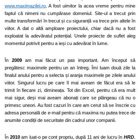
www.maximazilei.ro
. A fost uimitor la acea vreme pentru mine
faptul că nimeni nu cumpărase domeniul. Site-ul a trecut prin
multe transformări în trecut și cu siguranță va trece prin altele în
viitor. A dat o altă amploare proiectului, chiar dacă nu a fost
exploatat la adevăratul potențial. Unele proiecte de suflet aleg
momentul potrivit pentru a ieși cu adevărat în lume.
În
2009
am mai făcut un pas important. Am început să
pregătesc maximele pentru un an întreg. Îmi luam două zile la
finalul anului pentru a selecta și aranja maximele pe zilele anului
viitor. Singurul lucru pe care îl mai aveam de făcut era să le
trimit în fiecare zi, dimineața. Tot din Excel, pentru că era mult
mai sigur, deși mai aveam abonați care se plângeau că nu o
primesc uneori. Au fost cazuri în care am cerut să se înscrie cu
adresa personală de e-mail pentru că maxima nu putea trece de
anumite condiții de securitate din cadrul unor companii.
În
2010
am luat-o pe cont propriu, după 11 ani de lucru în
HRD
.