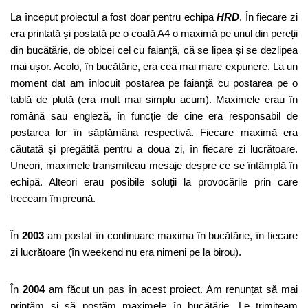
La început proiectul a fost doar pentru echipa
HRD
. În fiecare zi
era printată și postată pe o coală A4 o maximă pe unul din pereții
din bucătărie, de obicei cel cu faianță, că se lipea și se dezlipea
mai ușor. Acolo, în bucătărie, era cea mai mare expunere. La un
moment dat am înlocuit postarea pe faianță cu postarea pe o
tablă de plută (era mult mai simplu acum). Maximele erau în
română sau engleză, în funcție de cine era responsabil de
postarea lor în săptămâna respectivă. Fiecare maximă era
căutată și pregătită pentru a doua zi, în fiecare zi lucrătoare.
Uneori, maximele transmiteau mesaje despre ce se întâmplă în
echipă. Alteori erau posibile soluții la provocările prin care
treceam împreună.
În
2003
am postat în continuare maxima în bucătărie, în fiecare
zi lucrătoare (în weekend nu era nimeni pe la birou).
În
2004
am făcut un pas în acest proiect. Am renunțat să mai
printăm și să postăm maximele în bucătărie. Le trimiteam