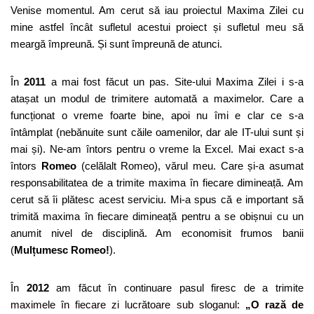
Venise momentul. Am cerut să iau proiectul Maxima Zilei cu
mine astfel încât sufletul acestui proiect și sufletul meu să
meargă împreună. Și sunt împreună de atunci.
În
2011
a mai fost făcut un pas. Site-ului Maxima Zilei i s-a
atașat un modul de trimitere automată a maximelor. Care a
funcționat o vreme foarte bine, apoi nu îmi e clar ce s-a
întâmplat (nebănuite sunt căile oamenilor, dar ale IT-ului sunt și
mai și). Ne-am întors pentru o vreme la Excel. Mai exact s-a
întors
Romeo
(celălalt Romeo), vărul meu. Care și-a asumat
responsabilitatea de a trimite maxima în fiecare dimineață. Am
cerut să îi plătesc acest serviciu. Mi-a spus că e important să
trimită maxima în fiecare dimineață pentru a se obișnui cu un
anumit nivel de disciplină. Am economisit frumos banii
(
Mulțumesc Romeo!
).
În
2012
am făcut în continuare pasul firesc de a trimite
maximele în fiecare zi lucrătoare sub sloganul:
„O rază de