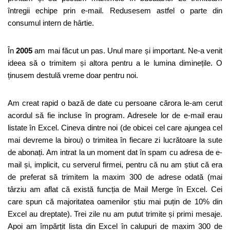
întregii echipe prin e-mail. Redusesem astfel o parte din
consumul intern de hârtie.
În
2005
am mai făcut un pas. Unul mare și important. Ne-a venit
ideea să o trimitem și altora pentru a le lumina diminețile. O
ținusem destulă vreme doar pentru noi.
Am creat rapid o bază de date cu persoane cărora le-am cerut
acordul să fie incluse în program. Adresele lor de e-mail erau
listate în Excel. Cineva dintre noi (de obicei cel care ajungea cel
mai devreme la birou) o trimitea în fiecare zi lucrătoare la sute
de abonați. Am intrat la un moment dat în spam cu adresa de e-
mail și, implicit, cu serverul firmei, pentru că nu am știut că era
de preferat să trimitem la maxim 300 de adrese odată (mai
târziu am aflat că există funcția de Mail Merge în Excel. Cei
care spun că majoritatea oamenilor știu mai puțin de 10% din
Excel au dreptate). Trei zile nu am putut trimite și primi mesaje.
Apoi am împărțit lista din Excel în calupuri de maxim 300 de