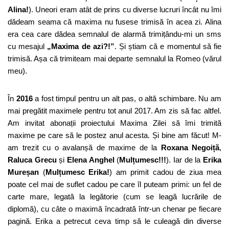
Alina!
). Uneori eram atât de prins cu diverse lucruri încât nu îmi
dădeam seama că maxima nu fusese trimisă în acea zi. Alina
era cea care dădea semnalul de alarmă trimițându-mi un sms
cu mesajul
„Maxima de azi?!”
. Și știam că e momentul să fie
trimisă. Așa că trimiteam mai departe semnalul la Romeo (vărul
meu).
În
2016
a fost timpul pentru un alt pas, o altă schimbare. Nu am
mai pregătit maximele pentru tot anul 2017. Am zis să fac altfel.
Am invitat abonații proiectului Maxima Zilei să îmi trimită
maxime pe care să le postez anul acesta. Și bine am făcut! M-
am trezit cu o avalanșă de maxime de la
Roxana Negoiță
,
Raluca Grecu
și
Elena Anghel
(
Mulțumesc!!!
). Iar de la
Erika
Mureșan
(
Mulțumesc Erika!
) am primit cadou de ziua mea
poate cel mai de suflet cadou pe care îl puteam primi: un fel de
carte mare, legată la legătorie (cum se leagă lucrările de
diplomă), cu câte o maximă încadrată într-un chenar pe fiecare
pagină. Erika a petrecut ceva timp să le culeagă din diverse