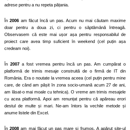
adrese pentru a nu repeta pățania.
În
2006
am făcut încă un pas. Acum nu mai căutam maxime
doar pentru a doua zi, ci pentru o săptămână întreagă.
Observasem că este mai ușor așa pentru responsabilul de
proiect care avea timp suficient în weekend (cel puțin așa
credeam noi).
În
2007
a fost vremea pentru încă un pas. Am cumpărat o
platformă de trimis mesaje construită de o firmă de IT din
România. Era o noutate la vremea aceea (cel puțin pentru mine
care, de când am pășit în zona socio-umană acum 27 de ani,
am lăsat-o mai moale cu tehnica). O vreme am trimis mesajele
cu acea platformă. Apoi am renunțat pentru că apăreau erori
destul de multe și mari. Ne-am întors la vechile metode și
anume listele din Excel.
În
2008
am mai făcut un pas mare și frumos. A apărut site-ul