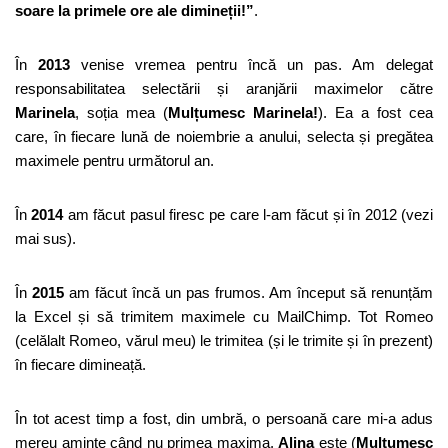
soare la primele ore ale dimineții!”
.
În
2013
venise vremea pentru încă un pas. Am delegat
responsabilitatea selectării și aranjării maximelor către
Marinela
, soția mea (
Mulțumesc Marinela!
). Ea a fost cea
care, în fiecare lună de noiembrie a anului, selecta și pregătea
maximele pentru următorul an.
În
2014
am făcut pasul firesc pe care l-am făcut și în 2012 (vezi
mai sus).
În
2015
am făcut încă un pas frumos. Am început să renunțăm
la Excel și să trimitem maximele cu MailChimp. Tot Romeo
(celălalt Romeo, vărul meu) le trimitea (și le trimite și în prezent)
în fiecare dimineață.
În tot acest timp a fost, din umbră, o persoană care mi-a adus
mereu aminte când nu primea maxima.
Alina
este (
Mulțumesc