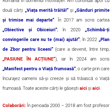
România în domeniul motivației. Am continuat apoi cu
două cărți:
„Viața merită trăită!”
și
„Gânduri primite
și trimise mai departe”
. În 2017 am scris cartea
„Obiective și Obiceiuri”
, în 2020
„Schimbă-ți
convingerile care nu te (mai) ajută!”
, în 2022
„Plan
de Zbor pentru liceeni”
(care a devenit, între timp,
„PASIUNE ÎN ACȚIUNE”
), iar în 2024 am scris
„Manifest pentru o Viață frumoasă”
, o carte prin care
încurajez oamenii să-și creeze și să trăiască o Viață
frumoasă. Toate aceste cărți le găsești
aici
și
aici
.
Colaborări:
În perioada 2000 – 2018 am fost profesor