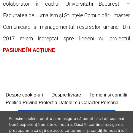
colaborator în cadrul Universității București –
Facultatea de Jurnalism și Științele Comunicării, master
Comunicare și managementul resurselor umane. Din
2017 m-am îndreptat spre liceeni cu proiectul
PASIUNE ÎN ACȚIUNE
.
Despre cookie-uri
Despre livrare
Termeni și condiții
Politica Privind Protecția Datelor cu Caracter Personal
Folosim cookies pentru a ne asigura că beneficiezi de cea mai
bună experiență pe site-ul nostru. Dacă îți continui navigarea,
presupunem că ești de acord cu termenii și condițiile noastre.