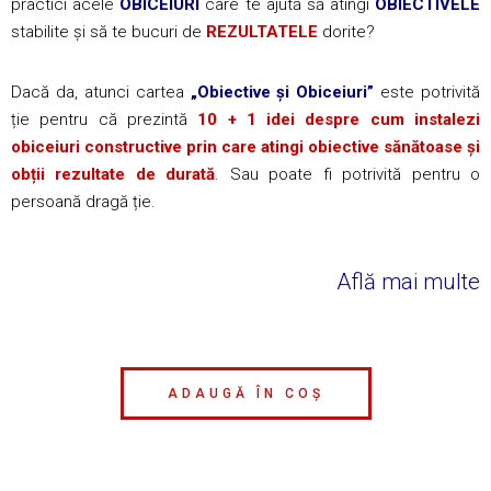
practici acele
OBICEIURI
care te ajută să atingi
OBIECTIVELE
stabilite și să te bucuri de
REZULTATELE
dorite?
Dacă da, atunci cartea
„Obiective și Obiceiuri”
este potrivită
ție pentru că prezintă
10 + 1 idei despre cum instalezi
obiceiuri constructive prin care atingi obiective sănătoase și
obții rezultate de durată
. Sau poate fi potrivită pentru o
persoană dragă ție.
Află mai multe
ADAUGĂ ÎN COȘ