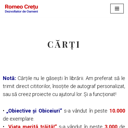
Sari
la
conținut
CĂRȚI
Notă:
Cărțile nu le găsești în librării. Am preferat să le
trimit direct cititorilor, însoțite de autograf personalizat,
sau să creez proiecte cu ajutorul lor. Și a funcționat!
•
„Obiective și Obiceiuri”
s-a vândut în peste
10.000
de exemplare.
•
„Viața merită trăită!”
s-a vândut în peste
3.000
de