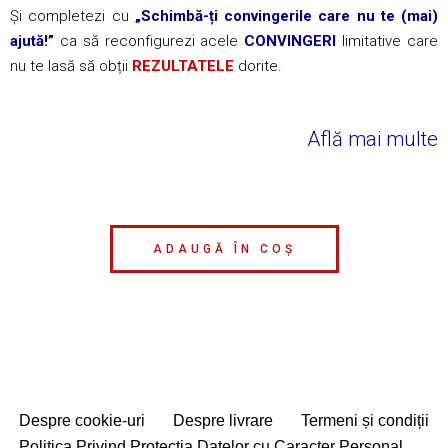
Și completezi cu
„Schimbă-ți convingerile care nu te (mai)
ajută!”
ca să reconfigurezi acele
CONVINGERI
limitative care
nu te lasă să obții
REZULTATELE
dorite.
Află mai multe
ADAUGĂ ÎN COȘ
Despre cookie-uri
Despre livrare
Termeni și condiții
Politica Privind Protecția Datelor cu Caracter Personal