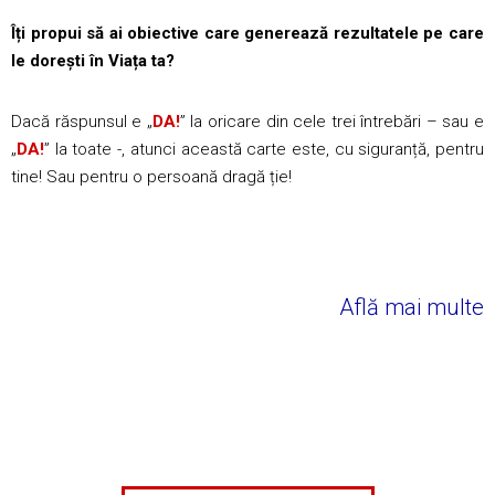
Îți propui să ai obiective care generează rezultatele pe care
le dorești în Viața ta?
Dacă răspunsul e „
DA!
” la oricare din cele trei întrebări – sau e
„
DA!
” la toate -, atunci această carte este, cu siguranță, pentru
tine! Sau pentru o persoană dragă ție!
Află mai multe