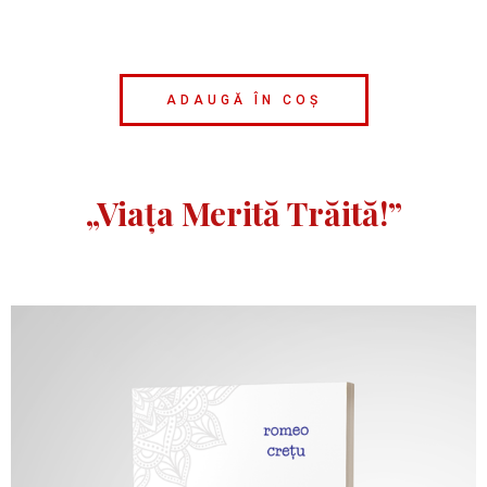
ADAUGĂ ÎN COȘ
„Viața Merită Trăită!”​