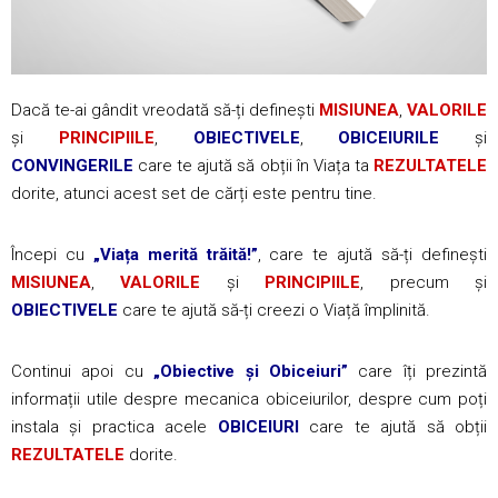
Dacă te-ai gândit vreodată să-ți definești
MISIUNEA
,
VALORILE
și
PRINCIPIILE
,
OBIECTIVELE
,
OBICEIURILE
și
CONVINGERILE
care te ajută să obții în Viața ta
REZULTATELE
dorite, atunci acest set de cărți este pentru tine.
Începi cu
„Viața merită trăită!”
, care te ajută să-ți definești
MISIUNEA
,
VALORILE
și
PRINCIPIILE
, precum și
OBIECTIVELE
care te ajută să-ți creezi o Viață împlinită.
Continui apoi cu
„Obiective și Obiceiuri”
care îți prezintă
informații utile despre mecanica obiceiurilor, despre cum poți
instala și practica acele
OBICEIURI
care te ajută să obții
REZULTATELE
dorite.