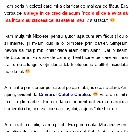
I-am scris Nicoletei care mi-a clarificat ce mai am de făcut. Era
vorba de
a alege în ce cred de acum încolo și de a evita să
mă încarc eu cu ceea ce nu este al meu
. Zis și făcut!
I-am mulțumit Nicoletei pentru ajutor, așa cum am făcut și cu o
zi înainte, și m-am dus la o plimbare prin cartier. Simțeam
nevoia să mă plimb, chiar dacă eram cam slăbit. Dar pluteam
de bucurie într-o stare de calm și beatitudine pe care am mai
trăit-o de-a lungul vieții, dar altfel. Întotdeauna e altfel, niciodată
nu e la fel.
Am luat-o prin cartier pe traseul pe care obișnuiesc să alerg. Am
ajung, evident, la
Cimitirul Catolic Cioplea
.
Este un cimitir
mic, în plin cartier. Probabil la un moment dat era la marginea
cartierului dar, prin extinderea orașului, a ajuns între blocuri.
Am intrat în cimitir, să mă plimb. Era prima dată. Mai avusesem
tentative de a intra, dar nu eram decent îmbrăcat – eram în