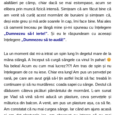
alaltăieri pe câmp, chiar dacă se mai estompase, acum se
elibera prin muncă fizică intensă. Simțeam că am făcut bine că
am venit să curăț acest mormânt de buruieni și simțeam că,
deși este greu și mă arde soarele în cap, îmi face bine. Mai ales
că oamenii treceau pe lângă mine și-mi spuneau cu înțelegere
„Dumnezeu să-l ierte!”
. Și eu le răspundeam cu aceeași
înțelegere
„Dumnezeu să te-audă!”
.
La un moment dat mi-a intrat un spin lung în degetul mare de la
mâna stângă. A început să curgă sângele ca vinul în pahar!
Na belea! Acum eu cum mai lucrez?!?! Am tras de spin și nu
înțelegeam de ce nu iese. Chiar era lung! Am pus un șervețel pe
rană, pe care am avut grijă să-l țin astfel încât să fac treabă în
continuare și să nu murdăresc coada sapei cu sânge. Destul că
dădusem câteva picături pământului de mormânt. L-am sunat
pe Vlad să vină să-mi aducă un plasture, ceva șervețele și
măturica din balcon. A venit, am pus un plasture așa, ca să fie.
Am constatat că nu mai curgea sânge. Iar când am ajuns acasă