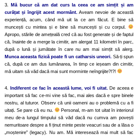
3.
Mă bucur că am dat curs la ceea ce am simțit și am
curățat și îngrijit acest mormânt.
Aveam nevoie de această
experiență, acum, când mă uit la ce am făcut. E bine să
muncești cu mintea și e bine să muncești și cu corpul.
Apropo, stările de amețeală cred că au fost generate și de faptul
că, înainte de a merge la cimitir, am alergat 11 kilometri în parc,
după o lună și jumătate în care nu am mai simțit să alerg.
Munca aceasta fizică poate fi un catharsis uneori.
Să-ți spun
că, după ce am dus lumânarea, în timp ce ieșeam din cimitir,
mă uitam să văd dacă mai sunt morminte neîngrijite?!?!
4.
Indiferent ce fac în această lume, voi fi uitat.
De aceea e
important să fac ce-mi vine să fac, mai ales dacă e spre binele
nostru, al tuturor. Observ că unii oameni au o problemă cu a fi
uitați. Se pare că eu nu.
Personal, m-am tot uitat în interiorul
meu de-a lungul timpului să văd dacă nu cumva am povești
nemuritoare despre a fi ținut minte peste veacuri sau de a lăsa o
„moștenire” (legacy). Nu am. Mă interesează mai mult să fac