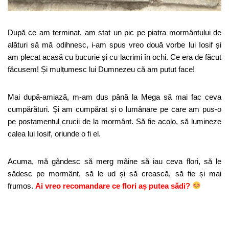
După ce am terminat, am stat un pic pe piatra mormântului de
alături să mă odihnesc, i-am spus vreo două vorbe lui Iosif și
am plecat acasă cu bucurie și cu lacrimi în ochi. Ce era de făcut
făcusem! Și mulțumesc lui Dumnezeu că am putut face!
Mai după-amiază, m-am dus până la Mega să mai fac ceva
cumpărături. Și am cumpărat și o lumânare pe care am pus-o
pe postamentul crucii de la mormânt. Să fie acolo, să lumineze
calea lui Iosif, oriunde o fi el.
Acuma, mă gândesc să merg mâine să iau ceva flori, să le
sădesc pe mormânt, să le ud și să crească, să fie și mai
frumos.
Ai vreo recomandare ce flori aș putea sădi?