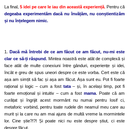
La final,
5 idei pe care le iau din această experiență.
Pentru că
degeaba experimentăm dacă nu învățăm, nu conștientizăm
și nu înțelegem nimic.
1.
Dacă mă întrebi de ce am făcut ce am făcut, nu-mi este
clar ce să-ți răspund.
Mintea noastră este atât de complexă și
face atât de multe conexiuni între gânduri, experiențe și idei,
încât e greu de spus uneori despre ce este vorba. Cert este că
așa am simțit să fac și așa am făcut. Așa sunt eu. Pot fi foarte
rațional și logic – cum a fost
tata
– și, în același timp, pot fi
foarte emoțional și intuitiv – cum a fost
mama
. Poate că am
curățat și îngrijit acest mormânt nu numai pentru Iosif ci,
metaforic vorbind, pentru toate rudele din neamul meu care au
murit și la care nu am mai ajuns de multă vreme la mormintele
lor. Cine știe?!?! Și poate nici nu este despre știut, ci este
despre făcut.