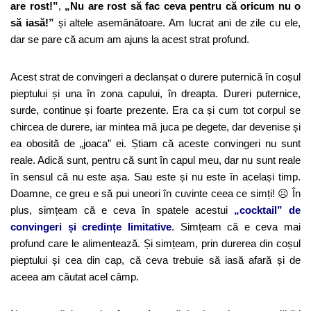
are rost!”
,
„Nu are rost să fac ceva pentru că oricum nu o
să iasă!”
și altele asemănătoare. Am lucrat ani de zile cu ele,
dar se pare că acum am ajuns la acest strat profund.
Acest strat de convingeri a declanșat o durere puternică în coșul
pieptului și una în zona capului, în dreapta. Dureri puternice,
surde, continue și foarte prezente. Era ca și cum tot corpul se
chircea de durere, iar mintea mă juca pe degete, dar devenise și
ea obosită de „joaca” ei. Știam că aceste convingeri nu sunt
reale. Adică sunt, pentru că sunt în capul meu, dar nu sunt reale
în sensul că nu este așa. Sau este și nu este în același timp.
Doamne, ce greu e să pui uneori în cuvinte ceea ce simți! ☹ În
plus, simțeam că e ceva în spatele acestui
„cocktail” de
convingeri și credințe limitative
. Simțeam că e ceva mai
profund care le alimentează. Și simțeam, prin durerea din coșul
pieptului și cea din cap, că ceva trebuie să iasă afară și de
aceea am căutat acel câmp.