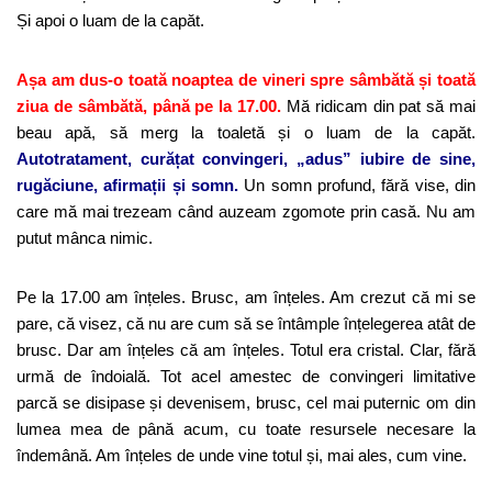
Și apoi o luam de la capăt.
Așa am dus-o toată noaptea de vineri spre sâmbătă și toată
ziua de sâmbătă, până pe la 17.00.
Mă ridicam din pat să mai
beau apă, să merg la toaletă și o luam de la capăt.
Autotratament, curățat convingeri, „adus” iubire de sine,
rugăciune, afirmații și somn.
Un somn profund, fără vise, din
care mă mai trezeam când auzeam zgomote prin casă. Nu am
putut mânca nimic.
Pe la 17.00 am înțeles. Brusc, am înțeles. Am crezut că mi se
pare, că visez, că nu are cum să se întâmple înțelegerea atât de
brusc. Dar am înțeles că am înțeles. Totul era cristal. Clar, fără
urmă de îndoială. Tot acel amestec de convingeri limitative
parcă se disipase și devenisem, brusc, cel mai puternic om din
lumea mea de până acum, cu toate resursele necesare la
îndemână. Am înțeles de unde vine totul și, mai ales, cum vine.