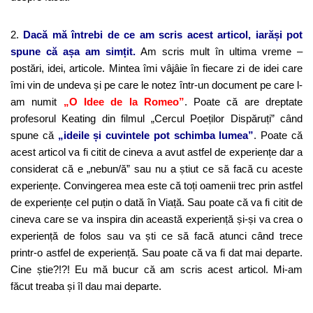
2.
Dacă mă întrebi de ce am scris acest articol, iarăși pot
spune că așa am simțit.
Am scris mult în ultima vreme –
postări, idei, articole. Mintea îmi vâjâie în fiecare zi de idei care
îmi vin de undeva și pe care le notez într-un document pe care l-
am numit
„O Idee de la Romeo”
. Poate că are dreptate
profesorul Keating din filmul „Cercul Poeților Dispăruți” când
spune că
„ideile și cuvintele pot schimba lumea”
. Poate că
acest articol va fi citit de cineva a avut astfel de experiențe dar a
considerat că e „nebun/ă” sau nu a știut ce să facă cu aceste
experiențe. Convingerea mea este că toți oamenii trec prin astfel
de experiențe cel puțin o dată în Viață. Sau poate că va fi citit de
cineva care se va inspira din această experiență și-și va crea o
experiență de folos sau va ști ce să facă atunci când trece
printr-o astfel de experiență. Sau poate că va fi dat mai departe.
Cine știe?!?! Eu mă bucur că am scris acest articol. Mi-am
făcut treaba și îl dau mai departe.