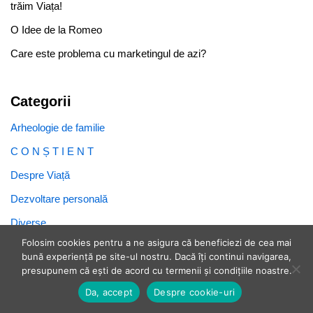
trăim Viața!
O Idee de la Romeo
Care este problema cu marketingul de azi?
Categorii
Arheologie de familie
C O N Ș T I E N T
Despre Viață
Dezvoltare personală
Diverse
Folosim cookies pentru a ne asigura că beneficiezi de cea mai
Obiective și Obiceiuri
bună experiență pe site-ul nostru. Dacă îți continui navigarea,
presupunem că ești de acord cu termenii și condițiile noastre.
Da, accept
Despre cookie-uri