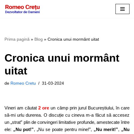
Sari
la
conținut
Prima pagină
»
Blog
»
Cronica unui mormânt uitat
Cronica unui mormânt
uitat
de
Romeo Cretu
31-03-2024
Vineri am căutat
2 ore
un câmp prin jurul Bucureștiului, în care
să-mi urlu durerea. O discuție cu cineva m-a făcut să accesez
un „strat” plin de convingeri limitative profunde, amestecate între
ele:
„Nu pot!”
, „Nu se poate pentru mine!”,
„Nu merit!”
,
„Nu