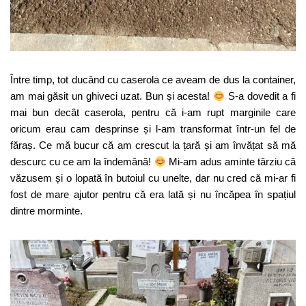
Între timp, tot ducând cu caserola ce aveam de dus la container,
am mai găsit un ghiveci uzat. Bun și acesta!
S-a dovedit a fi
mai bun decât caserola, pentru că i-am rupt marginile care
oricum erau cam desprinse și l-am transformat într-un fel de
făraș. Ce mă bucur că am crescut la țară și am învățat să mă
descurc cu ce am la îndemână!
Mi-am adus aminte târziu că
văzusem și o lopată în butoiul cu unelte, dar nu cred că mi-ar fi
fost de mare ajutor pentru că era lată și nu încăpea în spațiul
dintre morminte.