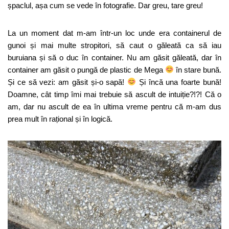
șpaclul, așa cum se vede în fotografie. Dar greu, tare greu!
La un moment dat m-am într-un loc unde era containerul de
gunoi și mai multe stropitori, să caut o găleată ca să iau
buruiana și să o duc în container. Nu am găsit găleată, dar în
container am găsit o pungă de plastic de Mega
în stare bună.
Și ce să vezi: am găsit și-o sapă!
Și încă una foarte bună!
Doamne, cât timp îmi mai trebuie să ascult de intuiție?!?! Că o
am, dar nu ascult de ea în ultima vreme pentru că m-am dus
prea mult în rațional și în logică.