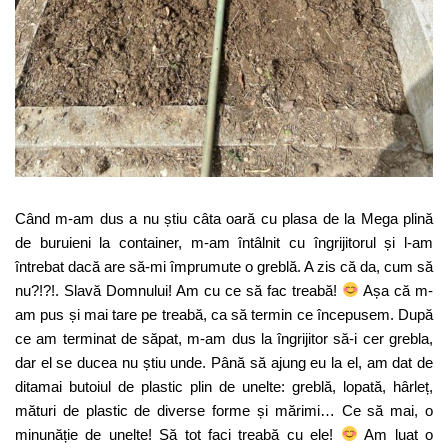
Când m-am dus a nu știu câta oară cu plasa de la Mega plină
de buruieni la container, m-am întâlnit cu îngrijitorul și l-am
întrebat dacă are să-mi împrumute o greblă. A zis că da, cum să
nu?!?!. Slavă Domnului! Am cu ce să fac treabă!
Așa că m-
am pus și mai tare pe treabă, ca să termin ce începusem. După
ce am terminat de săpat, m-am dus la îngrijitor să-i cer grebla,
dar el se ducea nu știu unde. Până să ajung eu la el, am dat de
ditamai butoiul de plastic plin de unelte: greblă, lopată, hârleț,
mături de plastic de diverse forme și mărimi… Ce să mai, o
minunăție de unelte! Să tot faci treabă cu ele!
Am luat o