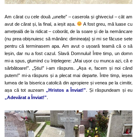
Am cărat cu cele două „unelte” – caserola și ghiveciul – cât am
avut de cărat și, la final, a ieșit așa.
A fost greu, mă luase cu
amețeală de la ridicat – coborât, de la soare și de la nemâncare
(nu prea obișnuiesc să mănânc dimineața) și mi se făcuse sete
pentru că terminasem apa. Am avut o ușoară teamă că o să
leșin, dar nu a fost cazul. Slavă Domnului! Între timp, un domn
mi-a spus, glumind cu înțelegere: „Mai ușor cu munca azi, că e
sărbătoare!”. „Știu!” i-am răspuns. „Așa e, facem și noi când
putem!” mi-a răspuns și a plecat mai departe. Între timp, ieșea
lumea de la biserica catolică din apropiere și venea pe la cimitir,
așa că tot auzeam
„Hristos a Înviat!”
. Și răspundeam și eu
„Adevărat a Înviat!”
.