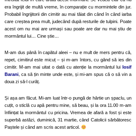
era îngrijit de multă vreme, în comparație cu mormintele din jur.
Probabil îngrijitorii din cimitir au mai tăiat din când în când iarba
care creștea prea mult, judecând după resturile de tulpini. Poate
acest om nu mai are urmași sau poate are dar nu mai știu de
mormântul lui… Cine știe…
M-am dus până în capătul aleei – nu e mult de mers pentru că,
repet, cimitirul este micuț – și m-am întors, cu gând să ies din
cimitir. M-am mai uitat o dată cu atenție la mormântul lui
Iosif
Barani
, ca să țin minte unde este, și mi-am spus că o să vin a
doua zi să-l curăț.
Și așa am făcut. Mi-am luat într-o pungă de hârtie un șpaclu, un
cuțit, o sticlă cu apă pentru mine, să beau, și la ora 11.00 m-am
înființat la mormântul cu pricina. Vremea de afară a fost și este
superbă astăzi, duminică, 31 martie, când Catolicii sărbătoresc
Paștele și când am scris acest articol.