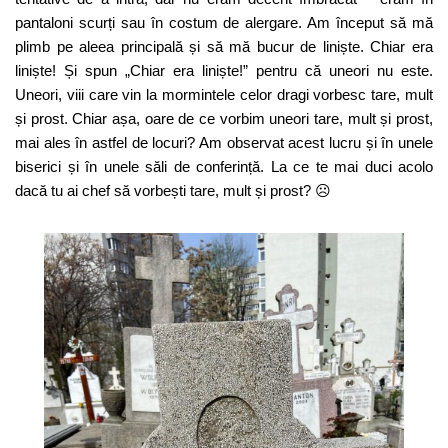
pantaloni scurți sau în costum de alergare. Am început să mă
plimb pe aleea principală și să mă bucur de liniște. Chiar era
liniște! Și spun „Chiar era liniște!” pentru că uneori nu este.
Uneori, viii care vin la mormintele celor dragi vorbesc tare, mult
și prost. Chiar așa, oare de ce vorbim uneori tare, mult și prost,
mai ales în astfel de locuri? Am observat acest lucru și în unele
biserici și în unele săli de conferință. La ce te mai duci acolo
dacă tu ai chef să vorbești tare, mult și prost? ☹