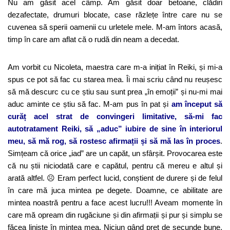
Nu am găsit acel câmp. Am găsit doar betoane, clădiri
dezafectate, drumuri blocate, case răzlețe între care nu se
cuvenea să sperii oamenii cu urletele mele. M-am întors acasă,
timp în care am aflat că o rudă din neam a decedat.
Am vorbit cu Nicoleta, maestra care m-a inițiat în Reiki, și mi-a
spus ce pot să fac cu starea mea. Îi mai scriu când nu reușesc
să mă descurc cu ce știu sau sunt prea „în emoții” și nu-mi mai
aduc aminte ce știu să fac. M-am pus în pat și
am început să
curăț acel strat de convingeri limitative, să-mi fac
autotratament Reiki, să „aduc” iubire de sine în interiorul
meu, să mă rog, să rostesc afirmații și să mă las în proces
.
Simțeam că orice „iad” are un capăt, un sfârșit. Provocarea este
că nu știi niciodată care e capătul, pentru că mereu e altul și
arată altfel. ☹ Eram perfect lucid, conștient de durere și de felul
în care mă juca mintea pe degete. Doamne, ce abilitate are
mintea noastră pentru a face acest lucru!!! Aveam momente în
care mă opream din rugăciune și din afirmații și pur și simplu se
făcea liniște în mintea mea. Niciun gând preț de secunde bune.