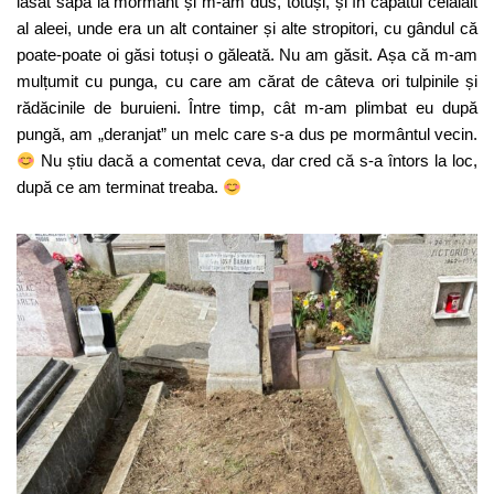
lăsat sapa la mormânt și m-am dus, totuși, și în capătul celălalt
al aleei, unde era un alt container și alte stropitori, cu gândul că
poate-poate oi găsi totuși o găleată. Nu am găsit. Așa că m-am
mulțumit cu punga, cu care am cărat de câteva ori tulpinile și
rădăcinile de buruieni. Între timp, cât m-am plimbat eu după
pungă, am „deranjat” un melc care s-a dus pe mormântul vecin.
Nu știu dacă a comentat ceva, dar cred că s-a întors la loc,
după ce am terminat treaba.