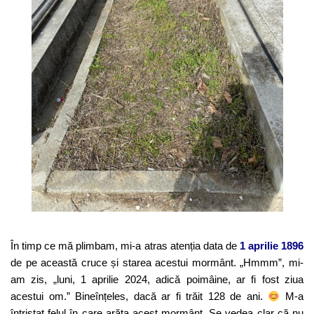
În timp ce mă plimbam, mi-a atras atenția data de
1 aprilie 1896
de pe această cruce și starea acestui mormânt. „Hmmm”, mi-
am zis, „luni, 1 aprilie 2024, adică poimâine, ar fi fost ziua
acestui om.” Bineînțeles, dacă ar fi trăit 128 de ani.
M-a
întristat felul în care arăta acest mormânt. Se vedea clar că nu