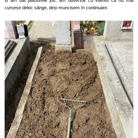
și am dat plasturele jos, am observat cu interes că nu mai
cursese deloc sânge, deși muncisem în continuare.