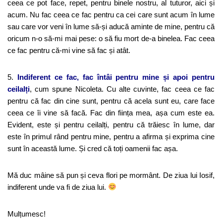
ceea ce pot face, repet, pentru binele nostru, al tuturor, aici și
acum. Nu fac ceea ce fac pentru ca cei care sunt acum în lume
sau care vor veni în lume să-și aducă aminte de mine, pentru că
oricum n-o să-mi mai pese: o să fiu mort de-a binelea. Fac ceea
ce fac pentru că-mi vine să fac și atât.
5.
Indiferent ce fac, fac întâi pentru mine și apoi pentru
ceilalți
, cum spune Nicoleta. Cu alte cuvinte, fac ceea ce fac
pentru că fac din cine sunt, pentru că acela sunt eu, care face
ceea ce îi vine să facă. Fac din ființa mea, așa cum este ea.
Evident, este și pentru ceilalți, pentru că trăiesc în lume, dar
este în primul rând pentru mine, pentru a afirma și exprima cine
sunt în această lume. Și cred că toți oamenii fac așa.
Mă duc mâine să pun și ceva flori pe mormânt. De ziua lui Iosif,
indiferent unde va fi de ziua lui.
Mulțumesc!