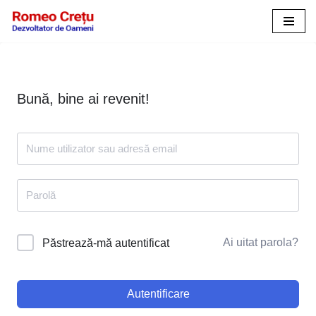
Sari
la
conținut
Bună, bine ai revenit!
Ai uitat parola?
Păstrează-mă autentificat
Autentificare