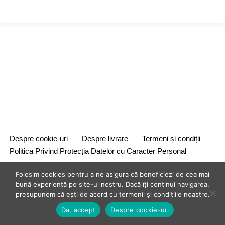
Despre cookie-uri
Despre livrare
Termeni și condiții
Politica Privind Protecția Datelor cu Caracter Personal
Folosim cookies pentru a ne asigura că beneficiezi de cea mai
bună experiență pe site-ul nostru. Dacă îți continui navigarea,
presupunem că ești de acord cu termenii și condițiile noastre.
Da, accept
Despre cookie-uri
{site_title} {current_year}