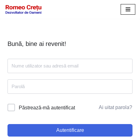
Sari
la
conținut
Bună, bine ai revenit!
Ai uitat parola?
Păstrează-mă autentificat
Autentificare