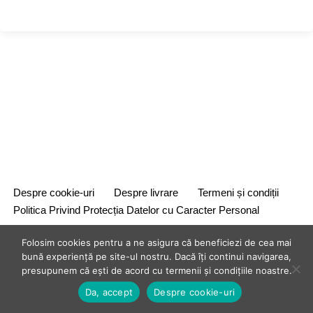
Despre cookie-uri
Despre livrare
Termeni și condiții
Politica Privind Protecția Datelor cu Caracter Personal
Folosim cookies pentru a ne asigura că beneficiezi de cea mai
bună experiență pe site-ul nostru. Dacă îți continui navigarea,
presupunem că ești de acord cu termenii și condițiile noastre.
Da, accept
Despre cookie-uri
{site_title} {current_year}