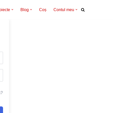
oiecte
Blog
Coș
Contul meu
a?