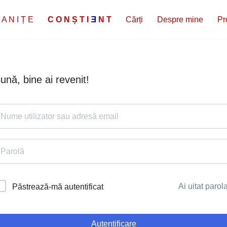
 A N I Ț E
C
O
N
Ș
T
I
E
N
T
Cărți
Despre mine
Pr
ună, bine ai revenit!
Ai uitat parol
Păstrează-mă autentificat
Autentificare