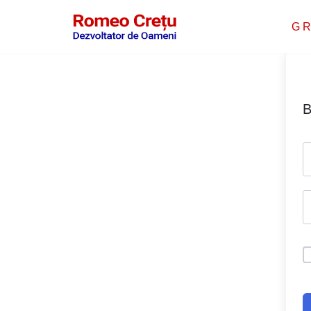
G R
Sari
la
conținut
B