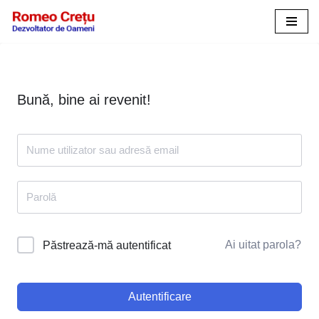
Sari
la
conținut
Bună, bine ai revenit!
Ai uitat parola?
Păstrează-mă autentificat
Autentificare