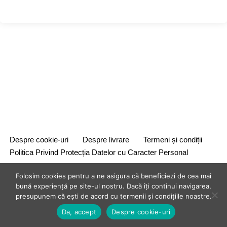
Despre cookie-uri
Despre livrare
Termeni și condiții
Politica Privind Protecția Datelor cu Caracter Personal
Folosim cookies pentru a ne asigura că beneficiezi de cea mai
bună experiență pe site-ul nostru. Dacă îți continui navigarea,
presupunem că ești de acord cu termenii și condițiile noastre.
Da, accept
Despre cookie-uri
{site_title} {current_year}