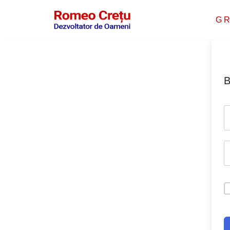
G R
Sari
la
conținut
B