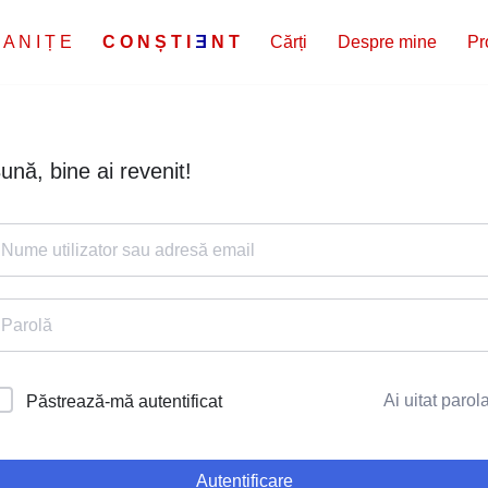
 A N I Ț E
C
O
N
Ș
T
I
E
N
T
Cărți
Despre mine
Pr
ună, bine ai revenit!
Ai uitat parol
Păstrează-mă autentificat
Autentificare