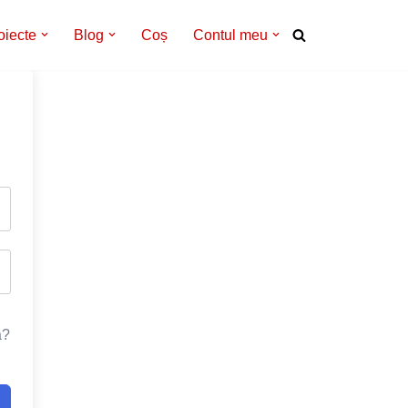
oiecte
Blog
Coș
Contul meu
a?