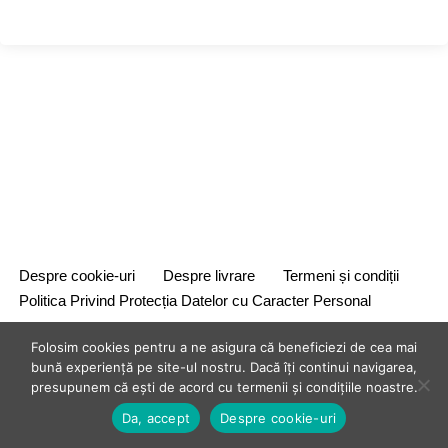
Despre cookie-uri
Despre livrare
Termeni și condiții
Politica Privind Protecția Datelor cu Caracter Personal
Folosim cookies pentru a ne asigura că beneficiezi de cea mai
bună experiență pe site-ul nostru. Dacă îți continui navigarea,
presupunem că ești de acord cu termenii și condițiile noastre.
Da, accept
Despre cookie-uri
{site_title} {current_year}