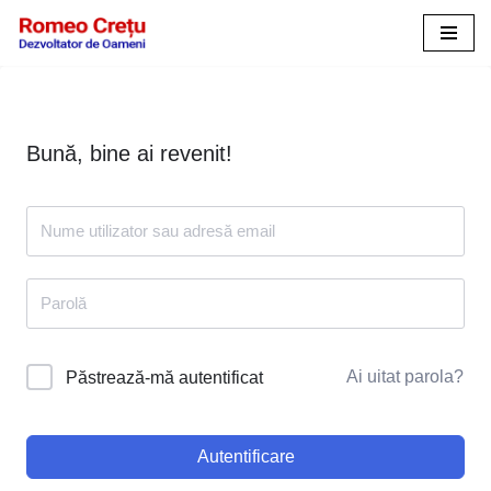
Sari
la
conținut
Bună, bine ai revenit!
Ai uitat parola?
Păstrează-mă autentificat
Autentificare