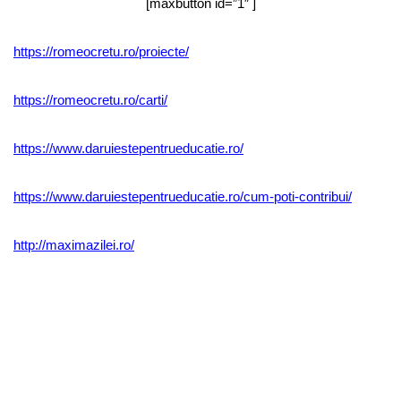
[maxbutton id=”1″ ]
https://romeocretu.ro/proiecte/
https://romeocretu.ro/carti/
https://www.daruiestepentrueducatie.ro/
https://www.daruiestepentrueducatie.ro/cum-poti-contribui/
http://maximazilei.ro/