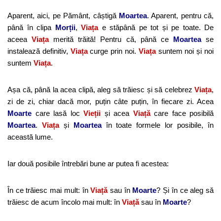
Aparent, aici, pe Pământ, câștigă
Moartea
. Aparent, pentru că,
până în clipa
Morții
,
Viața
e stăpână pe tot și pe toate. De
aceea
Viața
merită trăită! Pentru că, până ce
Moartea
se
instalează definitiv,
Viața
curge prin noi.
Viața
suntem noi și noi
suntem
Viața
.
Așa că, până la acea clipă, aleg să trăiesc și să celebrez
Viața
,
zi de zi, chiar dacă mor, puțin câte puțin, în fiecare zi. Acea
Moarte
care lasă loc
Vieții
și acea
Viață
care face posibilă
Moartea
.
Viața
și
Moartea
în toate formele lor posibile, în
această lume.
Iar două posibile întrebări bune ar putea fi acestea:
În ce trăiesc mai mult: în
Viață
sau în
Moarte
? Și în ce aleg să
trăiesc de acum încolo mai mult: în
Viață
sau în
Moarte
?