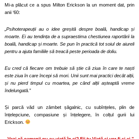
Mi-a plăcut ce a spus Milton Erickson la un moment dat, prin
anii ‘60:
„Psihoterapeuții au o idee greșită despre boală, handicap și
moarte. Ei au tendința de a supraestima chestiunea raportării la
boală, handicap și moarte. Se pun în practică tot soiul de aiureli
pentru a ajuta familiile să treacă peste perioada de doliu.
Eu cred că fiecare om trebuie să știe că ziua în care te naști
este ziua în care începi să mori. Unii sunt mai practici decât alții,
și nu pierd timpul cu moartea, pe când alții așteaptă vreme
îndelungată.”
Și parcă văd un zâmbet șăgalnic, cu subînțeles, plin de
înțelepciune, compasiune și înțelegere, în colțul gurii lui
Erickson.
„Vezi că oamenii nu au viață în ei? Fii tu Viață și vor fi și ei.”