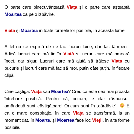
O parte care binecuvântează
Viața
și o parte care așteaptă
Moartea
ca pe o izbăvire.
Viața
și
Moartea
în toate formele lor posibile, în această lume.
Altfel nu se explică de ce fac lucruri faine, dar fac tâmpenii.
Adică lucruri care mă țin în
Viață
și lucruri care mă omoară
încet, dar sigur. Lucruri care mă ajută să trăiesc
Viața
cu
bucurie și lucruri care mă fac să mor, puțin câte puțin, în fiecare
clipă.
Cine câștigă:
Viața
sau
Moartea
? Cred că este cea mai proastă
întrebare posibilă. Pentru că, oricum, e clar răspunsul:
amândouă sunt câștigătoare! Oricum sunt în „cârdășie”!
E
ca o mare conspirație, în care
Viața
se transformă, la un
moment dat, în
Moarte
, și
Moartea
face loc
Vieții
, în alte forme
posibile.