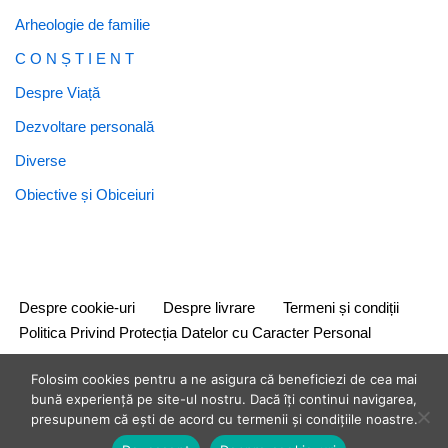
Arheologie de familie
C O N Ș T I E N T
Despre Viață
Dezvoltare personală
Diverse
Obiective și Obiceiuri
Despre cookie-uri
Despre livrare
Termeni și condiții
Politica Privind Protecția Datelor cu Caracter Personal
Folosim cookies pentru a ne asigura că beneficiezi de cea mai
bună experiență pe site-ul nostru. Dacă îți continui navigarea,
presupunem că ești de acord cu termenii și condițiile noastre.