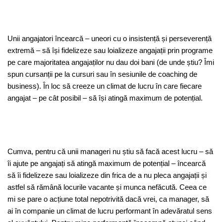
Unii angajatori încearcă – uneori cu o insistență și perseverență
extremă – să își fidelizeze sau loializeze angajații prin programe
pe care majoritatea angajaților nu dau doi bani (de unde știu? Îmi
spun cursanții pe la cursuri sau în sesiunile de coaching de
business). În loc să creeze un climat de lucru în care fiecare
angajat – pe cât posibil – să își atingă maximum de potențial.
Cumva, pentru că unii manageri nu știu să facă acest lucru – să
îi ajute pe angajați să atingă maximum de potențial – încearcă
să îi fidelizeze sau loializeze din frica de a nu pleca angajații și
astfel să rămână locurile vacante și munca nefăcută. Ceea ce
mi se pare o acțiune total nepotrivită dacă vrei, ca manager, să
ai în companie un climat de lucru performant în adevăratul sens