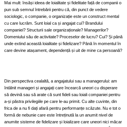
Mai mult: însăși ideea de loialitate și fidelitate față de companii o
pun sub semnul întrebării pentru că, din punct de vedere
sociologic, o companie, o organizație este un construct mental
cu care lucrăm. Sunt loial ca și angajat cui? Brandului
companiei? Structurii sale organizaționale? Managerilor?
Domeniului său de activitate? Proceselor de lucru? Cui? Și până
unde extind această loialitate și fidelizare? Până în momentul în
care devine atașament, dependență și uit de mine ca persoană?
Din perspectiva cealaltă, a angajatului sau a managerului: am
întâlnit manageri și angajați care încearcă uneori cu disperare
să devină sau să arate că sunt fideli sau loiali companiei pentru
a-și păstra privilegiile pe care le-au primit. Cu alte cuvinte, din
frica de a nu fi dați afară pentru performanțe scăzute. Nu e tot o
formă de nebunie care este întreținută la un anumit nivel de
anumite sisteme de fidelizare și loializare care uneori nici măcar