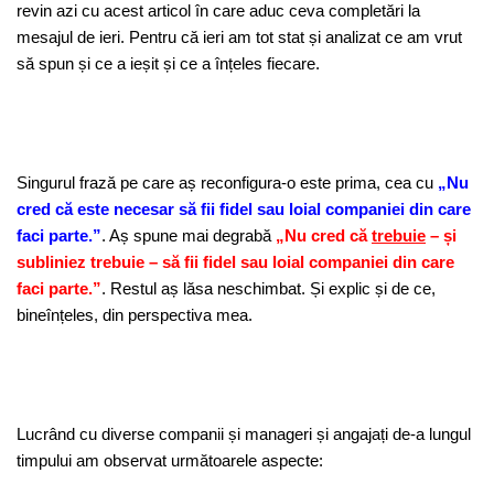
revin azi cu acest articol în care aduc ceva completări la
mesajul de ieri. Pentru că ieri am tot stat și analizat ce am vrut
să spun și ce a ieșit și ce a înțeles fiecare.
Singurul frază pe care aș reconfigura-o este prima, cea cu
„Nu
cred că este necesar să fii fidel sau loial companiei din care
faci parte.”
. Aș spune mai degrabă
„Nu cred că
trebuie
– și
subliniez trebuie – să fii fidel sau loial companiei din care
faci parte.”
. Restul aș lăsa neschimbat. Și explic și de ce,
bineînțeles, din perspectiva mea.
Lucrând cu diverse companii și manageri și angajați de-a lungul
timpului am observat următoarele aspecte: