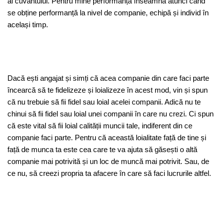
al cuvântului. Pentru mine performanță înseamnă atunci când
se obține performanță la nivel de companie, echipă și individ în
același timp.
Dacă ești angajat și simți că acea companie din care faci parte
încearcă să te fidelizeze și loializeze în acest mod, vin și spun
că nu trebuie să fii fidel sau loial acelei companii. Adică nu te
chinui să fii fidel sau loial unei companii în care nu crezi. Ci spun
că este vital să fii loial calității muncii tale, indiferent din ce
companie faci parte. Pentru că această loialitate față de tine și
față de munca ta este cea care te va ajuta să găsești o altă
companie mai potrivită și un loc de muncă mai potrivit. Sau, de
ce nu, să creezi propria ta afacere în care să faci lucrurile altfel.