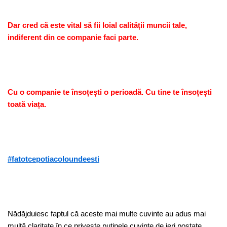
Dar cred că este vital să fii loial calității muncii tale,
indiferent din ce companie faci parte.
Cu o companie te însoțești o perioadă. Cu tine te însoțești
toată viața.
#fatotcepotiacoloundeesti
Nădăjduiesc faptul că aceste mai multe cuvinte au adus mai
multă claritate în ce privește puținele cuvinte de ieri postate.