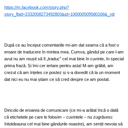
https://m.facebook.com/story.php?
story_fbid=2332008273492803&id=100000509580168&_rdr
După ce au început comentariile mi-am dat seama că a fost o
eroare de traducere în mintea mea. Cumva, gândul pe care l-am
avut nu am reușit să îl „traduc” cel mai bine în cuvinte, în special
prima frază. Și îmi cer iertare pentru asta! M-am grăbit, am
crezut că am înțeles ce postez și s-a dovedit că la un moment
dat nici eu nu mai știam ce să cred despre ce am postat.
Dincolo de eroarea de comunicare (ce mi-a arătat încă o dată
că etichetele pe care le folosim – cuvintele – nu zugrăvesc
întotdeauna cel mai bine gândurile noastre), am simțit nevoia să