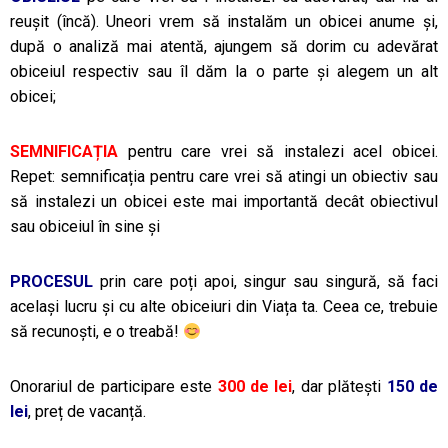
reușit (încă). Uneori vrem să instalăm un obicei anume și,
după o analiză mai atentă, ajungem să dorim cu adevărat
obiceiul respectiv sau îl dăm la o parte și alegem un alt
obicei;
SEMNIFICAȚIA
pentru care vrei să instalezi acel obicei.
Repet: semnificația pentru care vrei să atingi un obiectiv sau
să instalezi un obicei este mai importantă decât obiectivul
sau obiceiul în sine și
PROCESUL
prin care poți apoi, singur sau singură, să faci
același lucru și cu alte obiceiuri din Viața ta. Ceea ce, trebuie
să recunoști, e o treabă!
Onorariul de participare este
300 de lei
, dar plătești
150 de
lei
, preț de vacanță.