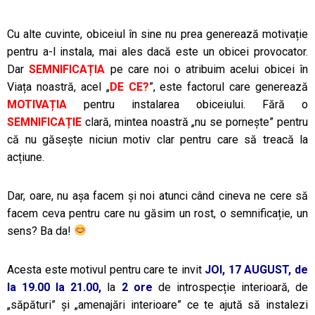
Cu alte cuvinte, obiceiul în sine nu prea generează motivație
pentru a-l instala, mai ales dacă este un obicei provocator.
Dar
SEMNIFICAȚIA
pe care noi o atribuim acelui obicei în
Viața noastră, acel „
DE CE?
”, este factorul care generează
MOTIVAȚIA
pentru instalarea obiceiului. Fără o
SEMNIFICAȚIE
clară, mintea noastră „nu se pornește” pentru
că nu găsește niciun motiv clar pentru care să treacă la
acțiune.
Dar, oare, nu așa facem și noi atunci când cineva ne cere să
facem ceva pentru care nu găsim un rost, o semnificație, un
sens? Ba da!
Acesta este motivul pentru care te invit
JOI, 17 AUGUST, de
la 19.00 la 21.00,
la
2 ore
de introspecție interioară, de
„săpături” și „amenajări interioare” ce te ajută să instalezi