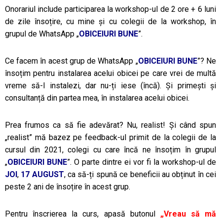
Onorariul include participarea la workshop-ul de 2 ore + 6 luni
de zile însoțire, cu mine și cu colegii de la workshop, în
grupul de WhatsApp „
OBICEIURI BUNE
”.
Ce facem în acest grup de WhatsApp „
OBICEIURI BUNE
”? Ne
însoțim pentru instalarea acelui obicei pe care vrei de multă
vreme să-l instalezi, dar nu-ți iese (încă). Și primești și
consultanță din partea mea, în instalarea acelui obicei.
Prea frumos ca să fie adevărat? Nu, realist! Și când spun
„realist” mă bazez pe feedback-ul primit de la colegii de la
cursul din 2021, colegi cu care încă ne însoțim în grupul
„
OBICEIURI BUNE
”. O parte dintre ei vor fi la workshop-ul de
JOI
,
17 AUGUST
, ca să-ți spună ce beneficii au obținut în cei
peste 2 ani de însoțire în acest grup.
Pentru înscrierea la curs, apasă butonul
„Vreau să mă