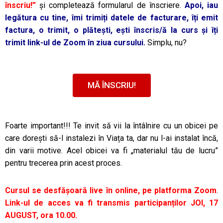
înscriu!”
și completează formularul de înscriere.
Apoi, iau
legătura cu tine, îmi trimiți datele de facturare, îți emit
factura, o trimit, o plătești, ești înscris/ă la curs și îți
trimit link-ul de Zoom în ziua cursului.
Simplu, nu?
MĂ ÎNSCRIU!
Foarte important!!! Te invit să vii la întâlnire cu un obicei pe
care dorești să-l instalezi în Viața ta, dar nu l-ai instalat încă,
din varii motive. Acel obicei va fi „materialul tău de lucru”
pentru trecerea prin acest proces.
Cursul se desfășoară live în online, pe platforma Zoom
.
Link-ul de acces va fi transmis participanților JOI, 17
AUGUST, ora 10.00.