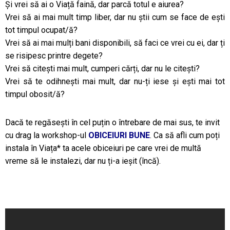
Și vrei să ai o Viață faină, dar parcă totul e aiurea?
Vrei să ai mai mult timp liber, dar nu știi cum se face de ești
tot timpul ocupat/ă?
Vrei să ai mai mulți bani disponibili, să faci ce vrei cu ei, dar ți
se risipesc printre degete?
Vrei să citești mai mult, cumperi cărți, dar nu le citești?
Vrei să te odihnești mai mult, dar nu-ți iese și ești mai tot
timpul obosit/ă?
Dacă te regăsești în cel puțin o întrebare de mai sus, te invit
cu drag la workshop-ul
OBICEIURI BUNE
. Ca să afli cum poți
instala în Viața* ta acele obiceiuri pe care vrei de multă
vreme să le instalezi, dar nu ți-a ieșit (încă).