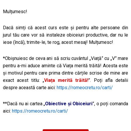
Mulțumesc!
Dacă simți că acest curs este și pentru alte persoane din
jurul tău care vor să instaleze obiceiuri productive, dar nu le
iese (încă), trimite-le, te rog, acest mesaj! Mulțumesc!
*Obișnuiesc de ceva ani să scriu cuvântul „Viață” cu „V” mare
pentru a-mi aduce aminte că Viața merită trăită! Acesta este
și motivul pentru care prima dintre cărțile scrise de mine are
exact acest titlu: „
Viața merită trăită!
”. Poți afla detalii
despre această carte aici:
https://romeocretu.ro/carti/
**Dacă nu ai cartea „
Obiective și Obiceiuri
”, o poți comanda
aici:
https://romeocretu.ro/carti/