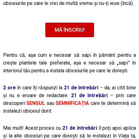
obiceiurile pe care le vrei de multă vreme și nu-ți iese (încă).
MĂ ÎNSCRIU!
Pentru că, așa cum e necesar să sapi în pământ pentru a
crește plantele tale preferate, așa e necesar să „sapi” în
interiorul tău pentru a instala obiceiurile pe care le dorești.
2 ore
în care îți răspunzi la
21 de întrebări
– da, ai citit bine
și nu e eroare de redactare:
21 de întrebări
– prin care
descoperi
SENSUL
sau
SEMNIFICAȚIA
care te determină să
instalezi obiceiul dorit.
Mai mult! Acest proces cu
21 de întrebări
îl poți apoi aplica
și la alte obiceiuri pe care dorești să le instalezi în Viața ta,