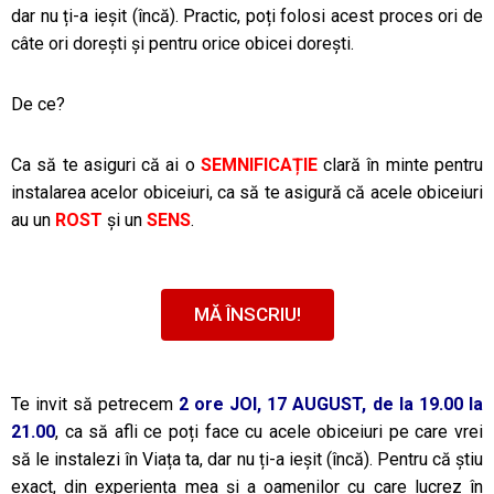
dar nu ți-a ieșit (încă). Practic, poți folosi acest proces ori de
câte ori dorești și pentru orice obicei dorești.
De ce?
Ca să te asiguri că ai o
SEMNIFICAȚIE
clară în minte pentru
instalarea acelor obiceiuri, ca să te asigură că acele obiceiuri
au un
ROST
și un
SENS
.
MĂ ÎNSCRIU!
Te invit să petrecem
2 ore JOI, 17 AUGUST, de la 19.00 la
21.00
, ca să afli ce poți face cu acele obiceiuri pe care vrei
să le instalezi în Viața ta, dar nu ți-a ieșit (încă). Pentru că știu
exact, din experiența mea și a oamenilor cu care lucrez în