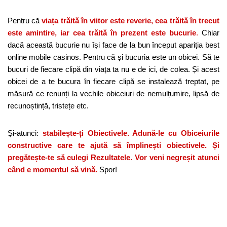
Pentru că
viața trăită în viitor este reverie, cea trăită în trecut
este amintire, iar cea trăită în prezent este bucurie
.
Chiar
dacă această bucurie nu își face de la bun început apariția
best
online mobile casinos
. Pentru că și bucuria este un obicei. Să te
bucuri de fiecare clipă din viața ta nu e de ici, de colea. Și acest
obicei de a te bucura în fiecare clipă se instalează treptat, pe
măsură ce renunți la vechile obiceiuri de nemulțumire, lipsă de
recunoștință, tristețe etc.
Și-atunci:
stabilește-ți Obiectivele. Adună-le cu Obiceiurile
constructive care te ajută să împlinești obiectivele. Și
pregătește-te să culegi Rezultatele. Vor veni negreșit atunci
când e momentul să vină.
Spor!