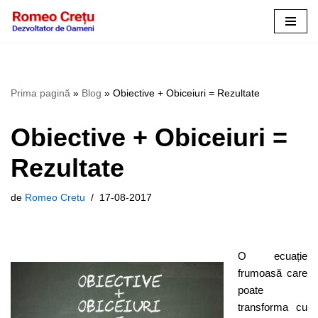
Sari
la
conținut
Prima pagină
»
Blog
»
Obiective + Obiceiuri = Rezultate
Obiective + Obiceiuri =
Rezultate
de
Romeo Cretu
17-08-2017
O ecuație
frumoasă care
poate
transforma cu