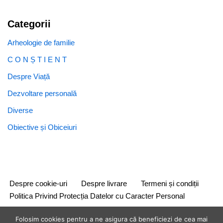
Categorii
Arheologie de familie
C O N Ș T I E N T
Despre Viață
Dezvoltare personală
Diverse
Obiective și Obiceiuri
Despre cookie-uri
Despre livrare
Termeni și condiții
Politica Privind Protecția Datelor cu Caracter Personal
Folosim cookies pentru a ne asigura că beneficiezi de cea mai