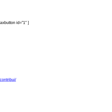
axbutton id=”1″ ]
contribui/