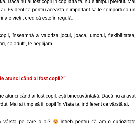
t/ă. Dacă nu ai fost copil în copilăria ta, nu e timpul pierdut. Mai
stă ai. Evident că pentru aceasta e important să te comporți ca un
i ale vieții, cred că este în regulă.
opil, înseamnă a valoriza jocul, joaca, umorul, flexibilitatea,
ri, ca adulți, le neglijăm.
ie atunci când ai fost copil?”
ie atunci când ai fost copil, ești binecuvântat/ă. Dacă nu ai avut
ut. Mai ai timp să fii copil în Viața ta, indiferent ce vârstă ai.
la vârsta pe care o ai?
Întreb pentru că am o curiozitate