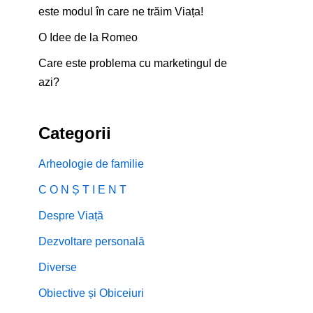
este modul în care ne trăim Viața!
O Idee de la Romeo
Care este problema cu marketingul de
azi?
Categorii
Arheologie de familie
C O N Ș T I E N T
Despre Viață
Dezvoltare personală
Diverse
Obiective și Obiceiuri