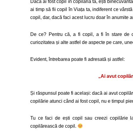
Dacă ai fost copil în copilăria ta, ești binecuvânta
ai timp să fii copil în Viața ta, indiferent ce vâr
copil, dar, dacă faci acest lucru doar în anumite ari
De ce? Pentru că, a fi copil, a fi în stare de c
curiozitatea și alte astfel de aspecte pe care, uneo
Evident, întrebarea poate fi adresată și astfel:
„Ai avut copilăr
Și răspunsul poate fi același: dacă ai avut copilăr
copilărie atunci când ai fost copil, nu e timpul pierd
Tu ce faci de ești copil sau creezi copilărie 
copilărească de copil.