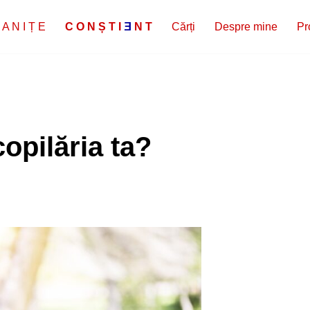
 A N I Ț E
C
O
N
Ș
T
I
E
N
T
Cărți
Despre mine
Pr
copilăria ta?