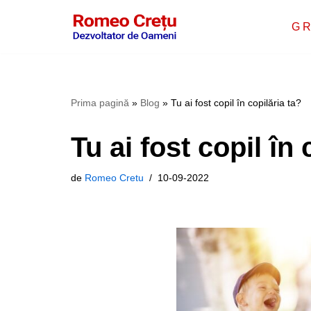
G R
Sari
la
conținut
Prima pagină
»
Blog
»
Tu ai fost copil în copilăria ta?
Tu ai fost copil în 
de
Romeo Cretu
10-09-2022