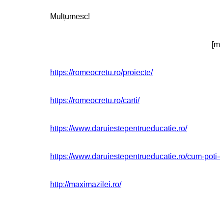
Mulțumesc!
[m
https://romeocretu.ro/proiecte/
https://romeocretu.ro/carti/
https://www.daruiestepentrueducatie.ro/
https://www.daruiestepentrueducatie.ro/cum-poti-
http://maximazilei.ro/