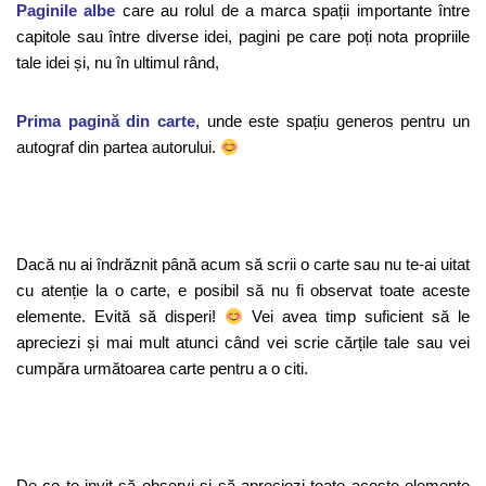
Paginile albe
care au rolul de a marca spații importante între
capitole sau între diverse idei, pagini pe care poți nota propriile
tale idei și, nu în ultimul rând,
Prima pagină din carte
, unde este spațiu generos pentru un
autograf din partea autorului.
Dacă nu ai îndrăznit până acum să scrii o carte sau nu te-ai uitat
cu atenție la o carte, e posibil să nu fi observat toate aceste
elemente. Evită să disperi!
Vei avea timp suficient să le
apreciezi și mai mult atunci când vei scrie cărțile tale sau vei
cumpăra următoarea carte pentru a o citi.
De ce te invit să observi și să apreciezi toate aceste elemente