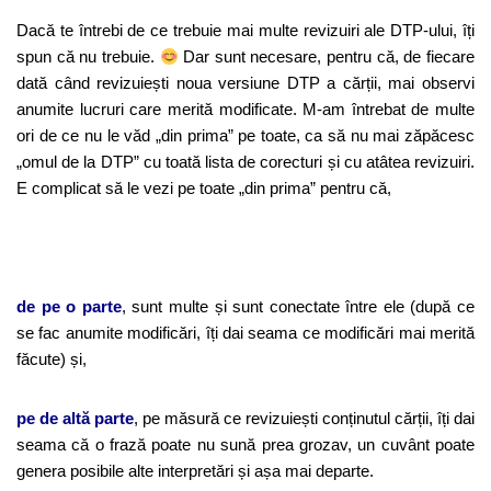
Dacă te întrebi de ce trebuie mai multe revizuiri ale DTP-ului, îți
spun că nu trebuie.
Dar sunt necesare, pentru că, de fiecare
dată când revizuiești noua versiune DTP a cărții, mai observi
anumite lucruri care merită modificate. M-am întrebat de multe
ori de ce nu le văd „din prima” pe toate, ca să nu mai zăpăcesc
„omul de la DTP” cu toată lista de corecturi și cu atâtea revizuiri.
E complicat să le vezi pe toate „din prima” pentru că,
de pe o parte
, sunt multe și sunt conectate între ele (după ce
se fac anumite modificări, îți dai seama ce modificări mai merită
făcute) și,
pe de altă parte
, pe măsură ce revizuiești conținutul cărții, îți dai
seama că o frază poate nu sună prea grozav, un cuvânt poate
genera posibile alte interpretări și așa mai departe.