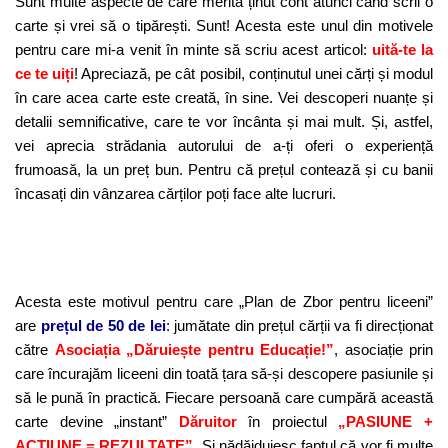
Sunt multe aspecte de care merită ținut cont atunci când scrii o
carte și vrei să o tipărești. Sunt! Acesta este unul din motivele
pentru care mi-a venit în minte să scriu acest articol:
uită-te la
ce te uiți
! Apreciază, pe cât posibil, conținutul unei cărți și modul
în care acea carte este creată, în sine. Vei descoperi nuanțe și
detalii semnificative, care te vor încânta și mai mult. Și, astfel,
vei aprecia strădania autorului de a-ți oferi o experiență
frumoasă, la un preț bun. Pentru că prețul contează și cu banii
încasați din vânzarea cărților poți face alte lucruri.
Acesta este motivul pentru care „Plan de Zbor pentru liceeni”
are
prețul de 50 de lei
: jumătate din prețul cărții va fi direcționat
către
Asociația „Dăruiește pentru Educație!”
, asociație prin
care încurajăm liceeni din toată țara să-și descopere pasiunile și
să le pună în practică. Fiecare persoană care cumpără această
carte devine „instant”
Dăruitor
în proiectul
„PASIUNE +
ACȚIUNE = REZULTATE”
. Și nădăjduiesc faptul că vor fi multe