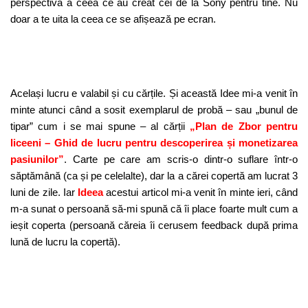
perspectiva a ceea ce au creat cei de la Sony pentru tine. Nu
doar a te uita la ceea ce se afișează pe ecran.
Același lucru e valabil și cu cărțile. Și această Idee mi-a venit în
minte atunci când a sosit exemplarul de probă – sau „bunul de
tipar” cum i se mai spune – al cărții
„Plan de Zbor pentru
liceeni – Ghid de lucru pentru descoperirea și monetizarea
pasiunilor”
. Carte pe care am scris-o dintr-o suflare într-o
săptămână (ca și pe celelalte), dar la a cărei copertă am lucrat 3
luni de zile. Iar
Ideea
acestui articol mi-a venit în minte ieri, când
m-a sunat o persoană să-mi spună că îi place foarte mult cum a
ieșit coperta (persoană căreia îi cerusem feedback după prima
lună de lucru la copertă).