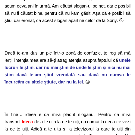
acum ceva ani în urmă. Am căutat slogan-ul pe net, dar e posibil
să nu fi căutat bine, pentru că nu l-am găsit. Așa că e posibil să
știu, dar eronat, că acest slogan aparține celor de la Sony. ☹
Dacă te-am dus un pic într-o zonă de confuzie, te rog să mă
ierți! Intenția mea era să-ți atrag atenția asupra faptului că
unele
lucruri le știm, dar nu mai știm de unde le știm și nici nu mai
știm dacă le-am știut vreodată sau dacă nu cumva le
încurcăm cu altele știute, dar nu la fel
. ☹
În fine… ideea e că mi-a plăcut sloganul. Pentru că mi-a
transmit
Ideea
de a te uita la ce te uiți, nu numai la ceea ce vezi
la ce te uiți. Adică a te uita și la televizorul la care te uiți din