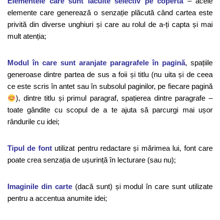
Elementele care sunt lăcuite selectiv pe copertă
– acele
elemente care generează o senzație plăcută când cartea este
privită din diverse unghiuri și care au rolul de a-ți capta și mai
mult atenția;
Modul în care sunt aranjate paragrafele în pagină
, spațiile
generoase dintre partea de sus a foii și titlu (nu uita și de ceea
ce este scris în antet sau în subsolul paginilor, pe fiecare pagină
), dintre titlu și primul paragraf, spațierea dintre paragrafe –
toate gândite cu scopul de a te ajuta să parcurgi mai ușor
rândurile cu idei;
Tipul de font
utilizat pentru redactare și mărimea lui, font care
poate crea senzația de ușurință în lecturare (sau nu);
Imaginile din carte
(dacă sunt) și modul în care sunt utilizate
pentru a accentua anumite idei;