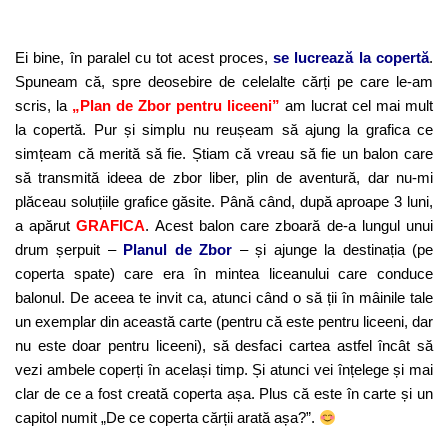
Ei bine, în paralel cu tot acest proces,
se lucrează la copertă
.
Spuneam că, spre deosebire de celelalte cărți pe care le-am
scris, la
„Plan de Zbor pentru liceeni”
am lucrat cel mai mult
la copertă. Pur și simplu nu reușeam să ajung la grafica ce
simțeam că merită să fie. Știam că vreau să fie un balon care
să transmită ideea de zbor liber, plin de aventură, dar nu-mi
plăceau soluțiile grafice găsite. Până când, după aproape 3 luni,
a apărut
GRAFICA
. Acest balon care zboară de-a lungul unui
drum șerpuit –
Planul de Zbor
– și ajunge la destinația (pe
coperta spate) care era în mintea liceanului care conduce
balonul. De aceea te invit ca, atunci când o să ții în mâinile tale
un exemplar din această carte (pentru că este pentru liceeni, dar
nu este doar pentru liceeni), să desfaci cartea astfel încât să
vezi ambele coperți în același timp. Și atunci vei înțelege și mai
clar de ce a fost creată coperta așa. Plus că este în carte și un
capitol numit „De ce coperta cărții arată așa?”.