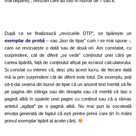
mai departe)”, revizuiri care au fost în număr de 7 sau 8.
După ce se finalizează „revizuirile DTP”, se tipărește un
exemplar de probă
– sau „bun de tipar” cum i se mai spune -,
care se revizuiește o dată sau de două ori. Am constatat, cu
surprindere, cât de diferit „se vede” conținutul unei cărți pe
cartea tipărită, față de conținutul afișat pe ecranul calculatorului.
Și constat cu interes că, deși știu acest lucru, de fiecare dată
mă ia prin surprindere cât de diferit este totul. De exemplu, poți
să-ți dai seama din bunul de tipar că un anumit text merită să fie
pe pagina din stânga sau din dreapta sau că merită să lași o
pagină albă în spatele unei pagini cu conținut sau că a rămas
antetul „agățat” pe o pagină albă. Nu mai pun la socoteală
emoția generată de faptul că ești printre primii care țin în mâini
primul exemplar tipărit al acelei cărți.