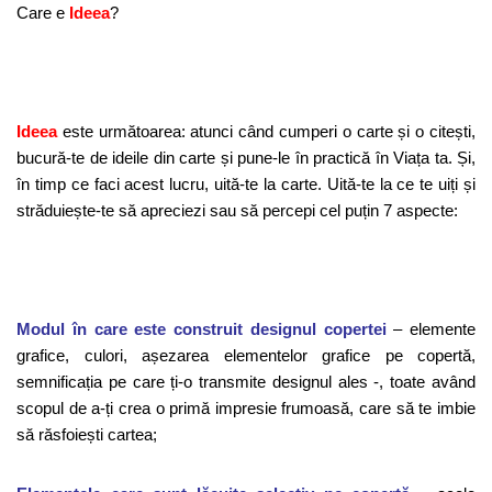
Care e
Ideea
?
Ideea
este următoarea: atunci când cumperi o carte și o citești,
bucură-te de ideile din carte și pune-le în practică în Viața ta. Și,
în timp ce faci acest lucru, uită-te la carte. Uită-te la ce te uiți și
străduiește-te să apreciezi sau să percepi cel puțin 7 aspecte:
Modul în care este construit designul copertei
– elemente
grafice, culori, așezarea elementelor grafice pe copertă,
semnificația pe care ți-o transmite designul ales -, toate având
scopul de a-ți crea o primă impresie frumoasă, care să te imbie
să răsfoiești cartea;