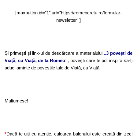
[maxbutton id=”1″ url=”https://romeocretu.ro/formular-
newsletter” ]
Și primești și link-ul de descărcare a materialului
„3 povești de
Viață, cu Viață, de la Romeo”
, povești care te pot inspira să-ți
aduci aminte de poveștile tale de Viață, cu Viață.
Mulțumesc!
*
Dacă te uiți cu atenție, culoarea balonului este creată din zeci