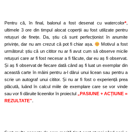
Pentru că, în final, balonul a fost desenat cu watercolor
*
,
ultimele 3 ore din timpul alocat coperții au fost utilizate pentru
retușuri de finețe. Da, știu că sunt perfecționist în anumite
privințe, dar nu am crezut că pot fi chiar așa.
Motivul a fost
următorul: știu că un cititor nu ar fi avut cum să observe micile
retușuri care ar fi fost necesar a fi făcute, dar eu aș fi observat.
Și aș fi observat de fiecare dată când aș fi luat un exemplar din
această carte în mâini pentru a-l dărui unui licean sau pentru a
scrie un autograf unui cititor. Și nu ar fi fost o experiență prea
plăcută, luând în calcul miile de exemplare care se vor vinde
sau vor fi dăruite liceenilor în proiectul
„PASIUNE + ACȚIUNE =
REZULTATE”
.