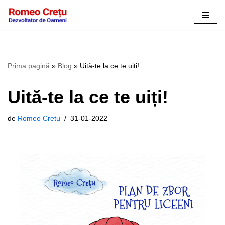
Sari
la
conținut
Prima pagină
»
Blog
»
Uită-te la ce te uiți!
Uită-te la ce te uiți!
de
Romeo Cretu
31-01-2022