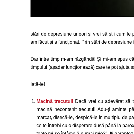
stări de depresiune uneori și vrei să știi cum le p
am făcut și a funcționat. Prin stări de depresiune 
Dar între timp m-am răzgândit! Și mi-am spus că 
timpului (așadar funcționează) care te pot ajuta s
Iată-le!
Macină trecutul!
Dacă vrei cu adevărat să tr
macină necontenit trecutul! Adu-ți aminte pâ
marcat, disecă-le, despică-le în multiplu de pat
ce te întrebi cu o disperare dusă până la parox
toate mi se întâmplă numai mie?”. Îți garantez