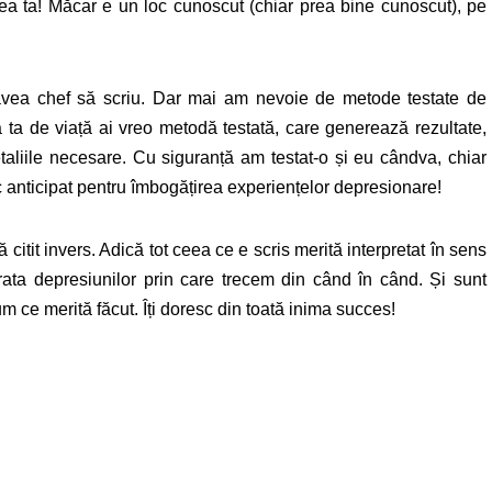
unea ta! Măcar e un loc cunoscut (chiar prea bine cunoscut), pe
avea chef să scriu. Dar mai am nevoie de metode testate de
 ta de viață ai vreo metodă testată, care generează rezultate,
detaliile necesare. Cu siguranță am testat-o și eu cândva, chiar
 anticipat pentru îmbogățirea experiențelor depresionare!
 citit invers. Adică tot ceea ce e scris merită interpretat în sens
rata depresiunilor prin care trecem din când în când. Și sunt
um ce merită făcut. Îți doresc din toată inima succes!