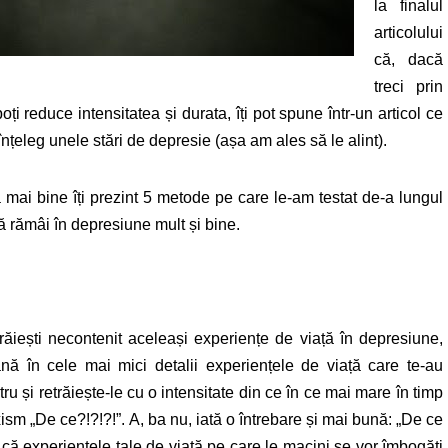
la finalul
articolului
că, dacă
treci prin
oți reduce intensitatea și durata, îți pot spune într-un articol ce
înțeleg unele stări de depresie (așa am ales să le alint).
mai bine îți prezint 5 metode pe care le-am testat de-a lungul
ă rămâi în depresiune mult și bine.
ăiești necontenit aceleași experiențe de viață în depresiune,
nă în cele mai mici detalii experiențele de viață care te-au
ru și retrăiește-le cu o intensitate din ce în ce mai mare în timp
ism „De ce?!?!?!”. A, ba nu, iată o întrebare și mai bună: „De ce
 că experiențele tale de viață pe care le macini se vor îmbogăți