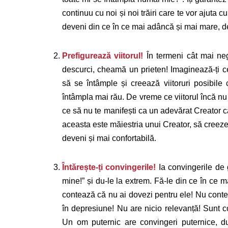
continuu cu noi și noi trăiri care te vor ajuta 
deveni din ce în ce mai adâncă și mai mare, de
Prefigurează viitorul!
În termeni cât mai neg
descurci, cheamă un prieten! Imaginează-ți ce
să se întâmple și creează viitoruri posibile
întâmpla mai rău. De vreme ce viitorul încă nu 
ce să nu te manifești ca un adevărat Creator 
aceasta este măiestria unui Creator, să creeze 
deveni și mai confortabilă.
Întărește-ți convingerile!
Ia convingerile de g
mine!” și du-le la extrem. Fă-le din ce în ce 
contează că nu ai dovezi pentru ele! Nu contează
în depresiune! Nu are nicio relevanță! Sunt co
Un om puternic are convingeri puternice, du