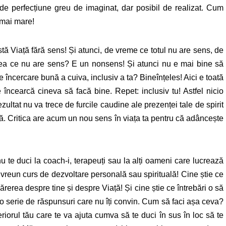
i de perfecțiune greu de imaginat, dar posibil de realizat. Cum
 mai mare!
tă Viață fără sens! Și atunci, de vreme ce totul nu are sens, de
ea ce nu are sens? E un nonsens! Și atunci nu e mai bine să
rice încercare bună a cuiva, inclusiv a ta? Bineînțeles! Aici e toată
e încearcă cineva să facă bine. Repet: inclusiv tu! Astfel nicio
ltat nu va trece de furcile caudine ale prezenței tale de spirit
ență. Critica are acum un nou sens în viața ta pentru că adâncește
 te duci la coach-i, terapeuți sau la alți oameni care lucrează
vreun curs de dezvoltare personală sau spirituală! Cine știe ce
ărerea despre tine și despre Viață! Și cine știe ce întrebări o să
 o serie de răspunsuri care nu îți convin. Cum să faci așa ceva?
eriorul tău care te va ajuta cumva să te duci în sus în loc să te