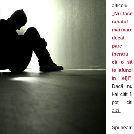
articolul
„Nu face
rahatul
mai mare
decât
pare
(pentru
că o să
te afunzi
în el)!”
.
Dacă nu
l-ai citit, îl
poți citi
aici.
Spuneam