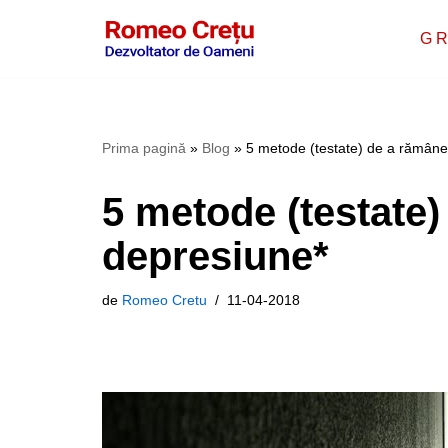
G R
Sari
la
conținut
Prima pagină
»
Blog
»
5 metode (testate) de a rămâne
5 metode (testate)
depresiune*
de
Romeo Cretu
11-04-2018