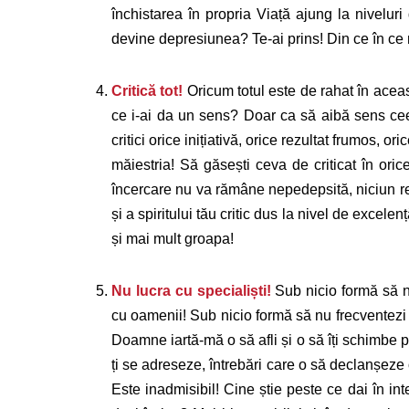
închistarea în propria Viață ajung la nivelur
devine depresiunea? Te-ai prins! Din ce în ce
Critică tot!
Oricum totul este de rahat în aceas
ce i-ai da un sens? Doar ca să aibă sens ce
critici orice inițiativă, orice rezultat frumos, o
măiestria! Să găsești ceva de criticat în oric
încercare nu va rămâne nepedepsită, niciun rezu
și a spiritului tău critic dus la nivel de excel
și mai mult groapa!
Nu lucra cu specialiști!
Sub nicio formă să nu
cu oamenii! Sub nicio formă să nu frecventezi 
Doamne iartă-mă o să afli și o să îți schimbe p
ți se adreseze, întrebări care o să declanșeze
Este inadmisibil! Cine știe peste ce dai în int