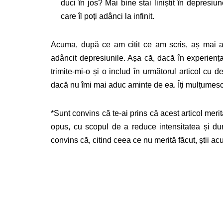
duci în jos? Mai bine stai liniștit în depresi
care îl poți adânci la infinit.
Acuma, după ce am citit ce am scris, aș mai 
adâncit depresiunile. Așa că, dacă în experiența
trimite-mi-o și o includ în următorul articol cu 
dacă nu îmi mai aduc aminte de ea. Îți mulțumesc
*Sunt convins că te-ai prins că acest articol merită
opus, cu scopul de a reduce intensitatea și du
convins că, citind ceea ce nu merită făcut, știi ac