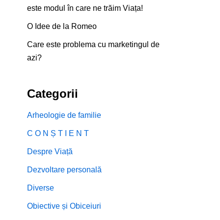
este modul în care ne trăim Viața!
O Idee de la Romeo
Care este problema cu marketingul de
azi?
Categorii
Arheologie de familie
C O N Ș T I E N T
Despre Viață
Dezvoltare personală
Diverse
Obiective și Obiceiuri