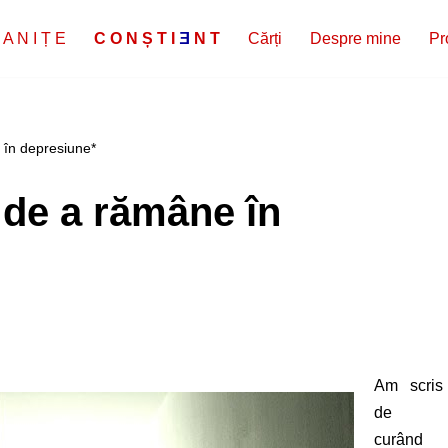
 A N I Ț E
C
O
N
Ș
T
I
E
N
T
Cărți
Despre mine
Pr
 în depresiune*
 de a rămâne în
Am scris
de
curând