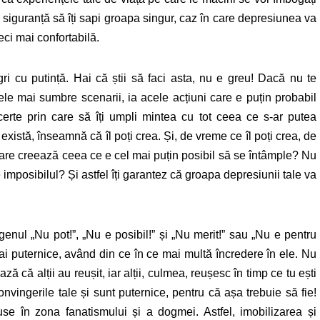
cu siguranță să îți sapi groapa singur, caz în care depresiunea va
ci mai confortabilă.
ri cu putință. Hai că știi să faci asta, nu e greu! Dacă nu te
le mai sumbre scenarii, ia acele acțiuni care e puțin probabil
 certe prin care să îți umpli mintea cu tot ceea ce s-ar putea
există, înseamnă că îl poți crea. Și, de vreme ce îl poți crea, de
care creează ceea ce e cel mai puțin posibil să se întâmple? Nu
imposibilul? Și astfel îți garantez că groapa depresiunii tale va
enul „Nu pot!”, „Nu e posibil!” și „Nu merit!” sau „Nu e pentru
mai puternice, având din ce în ce mai multă încredere în ele. Nu
 că alții au reușit, iar alții, culmea, reușesc în timp ce tu ești
nvingerile tale și sunt puternice, pentru că așa trebuie să fie!
se în zona fanatismului și a dogmei. Astfel, imobilizarea și