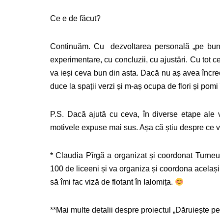
Ce e de făcut?
Continuăm. Cu dezvoltarea personală „pe bune
experimentare, cu concluzii, cu ajustări. Cu tot 
va ieși ceva bun din asta. Dacă nu aș avea încre
duce la spații verzi și m-aș ocupa de flori și pom
P.S. Dacă ajută cu ceva, în diverse etape ale 
motivele expuse mai sus. Așa că știu despre ce 
* Claudia Pîrgă a organizat și coordonat Turneu
100 de liceeni și va organiza și coordona același
să îmi fac viză de flotant în Ialomița.
**Mai multe detalii despre proiectul „Dăruiește pe