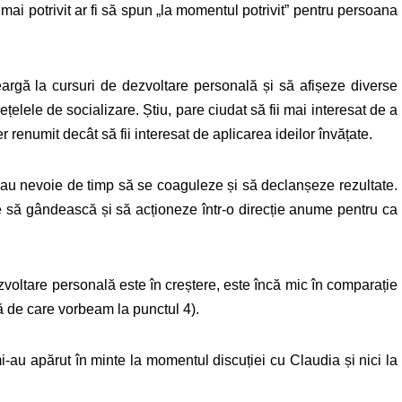
ai potrivit ar fi să spun „la momentul potrivit” pentru persoana
rgă la cursuri de dezvoltare personală și să afișeze diverse
rețelele de socializare. Știu, pare ciudat să fii mai interesat de a
 renumit decât să fii interesat de aplicarea ideilor învățate.
i au nevoie de timp să se coaguleze și să declanșeze rezultate.
 să gândească și să acționeze într-o direcție anume pentru ca
voltare personală este în creștere, este încă mic în comparație
 de care vorbeam la punctul 4).
i-au apărut în minte la momentul discuției cu Claudia și nici la