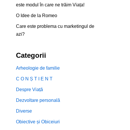
este modul în care ne trăim Viața!
O Idee de la Romeo
Care este problema cu marketingul de
azi?
Categorii
Arheologie de familie
C O N Ș T I E N T
Despre Viață
Dezvoltare personală
Diverse
Obiective și Obiceiuri