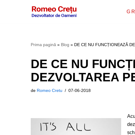
G R
Sari
la
conținut
Prima pagină
»
Blog
»
DE CE NU FUNCȚIONEAZĂ D
DE CE NU FUNCȚ
DEZVOLTAREA P
de
Romeo Cretu
07-06-2018
Acu
dez
sch