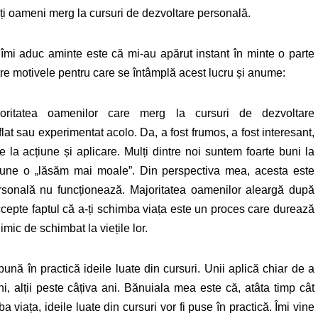
ți oameni merg la cursuri de dezvoltare personală.
îmi aduc aminte este că mi-au apărut instant în minte o parte
tre motivele pentru care se întâmplă acest lucru și anume:
oritatea oamenilor care merg la cursuri de dezvoltare
flat sau experimentat acolo. Da, a fost frumos, a fost interesant,
e la acțiune și aplicare. Mulți dintre noi suntem foarte buni la
țiune o „lăsăm mai moale”. Din perspectiva mea, acesta este
ersonală nu funcționează. Majoritatea oamenilor aleargă după
accepte faptul că a-ți schimba viața este un proces care durează
mic de schimbat la viețile lor.
ună în practică ideile luate din cursuri. Unii aplică chiar de a
ni, alții peste câțiva ani. Bănuiala mea este că, atâta timp cât
 viața, ideile luate din cursuri vor fi puse în practică. Îmi vine