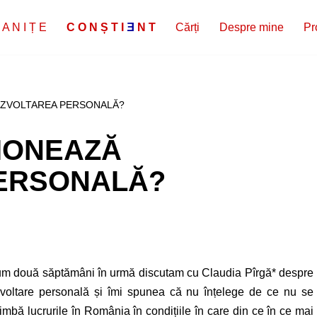
 A N I Ț E
C
O
N
Ș
T
I
E
N
T
Cărți
Despre mine
Pr
EZVOLTAREA PERSONALĂ?
IONEAZĂ
ERSONALĂ?
m două săptămâni în urmă discutam cu Claudia Pîrgă* despre
voltare personală și îmi spunea că nu înțelege de ce nu se
imbă lucrurile în România în condițiile în care din ce în ce mai