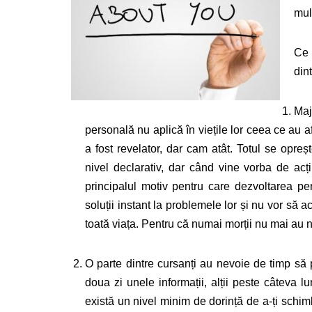
mul
Ce 
din
Maj
personală nu aplică în viețile lor ceea ce au a
a fost revelator, dar cam atât. Totul se opreșt
nivel declarativ, dar când vine vorba de ac
principalul motiv pentru care dezvoltarea p
soluții instant la problemele lor și nu vor să 
toată viața. Pentru că numai morții nu mai au ni
O parte dintre cursanți au nevoie de timp să p
doua zi unele informații, alții peste câteva lu
există un nivel minim de dorință de a-ți schimba