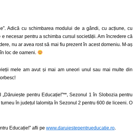
”. Adică cu schimbarea modului de a gândi, cu acțiune, cu
ce e necesar pentru a schimba cursul societății. Am încredere că
dere, nu ar avea rost să mai fiu prezent în acest domeniu. M-aș
i în loc de oameni.
vieții mele am avut și mai am uneori unul sau mai multe din
vorbesc!
l „Dăruiește pentru Educație!”**, Sezonul 1 în Slobozia pentru
 turneu în județul Ialomița în Sezonul 2 pentru 600 de liceeni. O
ntru Educație!” afli pe
www.daruiestepentrueducatie.ro
.