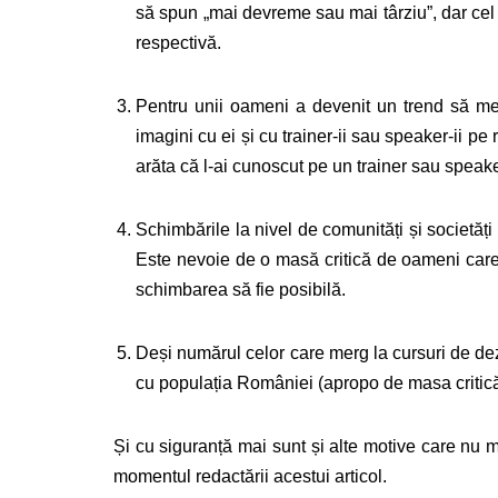
să spun „mai devreme sau mai târziu”, dar cel m
respectivă.
Pentru unii oameni a devenit un trend să mea
imagini cu ei și cu trainer-ii sau speaker-ii pe 
arăta că l-ai cunoscut pe un trainer sau speaker
Schimbările la nivel de comunități și societăț
Este nevoie de o masă critică de oameni care
schimbarea să fie posibilă.
Deși numărul celor care merg la cursuri de dez
cu populația României (apropo de masa critică
Și cu siguranță mai sunt și alte motive care nu m
momentul redactării acestui articol.