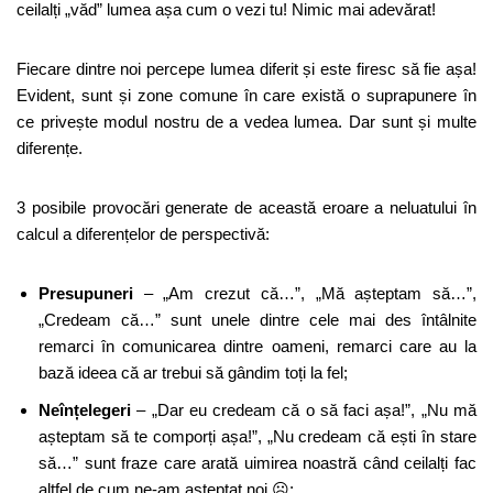
ceilalți „văd” lumea așa cum o vezi tu! Nimic mai adevărat!
Fiecare dintre noi percepe lumea diferit și este firesc să fie așa!
Evident, sunt și zone comune în care există o suprapunere în
ce privește modul nostru de a vedea lumea. Dar sunt și multe
diferențe.
3 posibile provocări generate de această eroare a neluatului în
calcul a diferențelor de perspectivă:
Presupuneri
– „Am crezut că…”, „Mă așteptam să…”,
„Credeam că…” sunt unele dintre cele mai des întâlnite
remarci în comunicarea dintre oameni, remarci care au la
bază ideea că ar trebui să gândim toți la fel;
Neînțelegeri
– „Dar eu credeam că o să faci așa!”, „Nu mă
așteptam să te comporți așa!”, „Nu credeam că ești în stare
să…” sunt fraze care arată uimirea noastră când ceilalți fac
altfel de cum ne-am așteptat noi ☹;