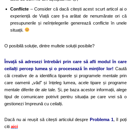
Conflicte
– Consider că dacă citești acest scurt articol ai o
experiență de Viață care ți-a arătat de nenumărate ori că
presupunerile și neînțelegerile generează conflicte în unele
situații.
O posibilă soluție, dintre multele soluții posibile?
Învață să adresezi întrebări prin care să afli modul în care
ceilalți percep lumea și o procesează în minților lor!
Caută
căi creative de a identifica tiparele și programele mentale prin
care oamenii „văd” și înțeleg lumea, acele tipare și programe
mentale diferite de ale tale. Și, pe baza acestor informații, alege
tipul de comunicare potrivit pentru situația pe care vrei să o
gestionezi împreună cu ceilalți.
Dacă nu ai reușit să citești articolul despre
Problema 1
, îl poți
citi
aici