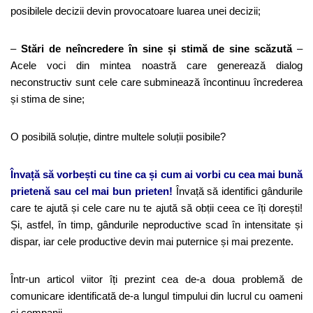
posibilele decizii devin provocatoare luarea unei decizii;
–
Stări de neîncredere în sine și stimă de sine scăzută
–
Acele voci din mintea noastră care generează dialog
neconstructiv sunt cele care subminează încontinuu încrederea
și stima de sine;
O posibilă soluție, dintre multele soluții posibile?
Învață să vorbești cu tine ca și cum ai vorbi cu cea mai bună
prietenă sau cel mai bun prieten!
Învață să identifici gândurile
care te ajută și cele care nu te ajută să obții ceea ce îți dorești!
Și, astfel, în timp, gândurile neproductive scad în intensitate și
dispar, iar cele productive devin mai puternice și mai prezente.
Într-un articol viitor îți prezint cea de-a doua problemă de
comunicare identificată de-a lungul timpului din lucrul cu oameni
și companii.