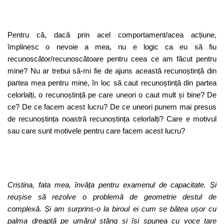
Pentru că, dacă prin acel comportament/acea acțiune,
împlinesc o nevoie a mea, nu e logic ca eu să fiu
recunoscător/recunoscătoare pentru ceea ce am făcut pentru
mine? Nu ar trebui să-mi fie de ajuns această recunoștință din
partea mea pentru mine, în loc să caut recunoștință din partea
celorlalți, o recunoștință pe care uneori o caut mult și bine? De
ce? De ce facem acest lucru? De ce uneori punem mai presus
de recunoștința noastră recunoștința celorlalți? Care e motivul
sau care sunt motivele pentru care facem acest lucru?
Cristina, fata mea, învăța pentru examenul de capacitate. Și
reușise să rezolve o problemă de geometrie destul de
complexă. Și am surprins-o la biroul ei cum se bătea ușor cu
palma dreaptă pe umărul stâng și își spunea cu voce tare