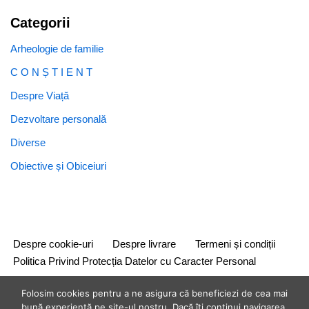
Categorii
Arheologie de familie
C O N Ș T I E N T
Despre Viață
Dezvoltare personală
Diverse
Obiective și Obiceiuri
Despre cookie-uri
Despre livrare
Termeni și condiții
Politica Privind Protecția Datelor cu Caracter Personal
Folosim cookies pentru a ne asigura că beneficiezi de cea mai
bună experiență pe site-ul nostru. Dacă îți continui navigarea,