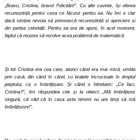
„Bravo, Cristina, bravo! Felicitări!”. Cu alte cuvinte, își oferea
recunoștință pentru ceva ce făcuse pentru ea. Nu îmi e clar
dacă simțea nevoia să primească recunoștință și apreciere și
din partea celorlalți. Pentru ea era de ajuns, în acel moment,
faptul că reușise să rezolve acea problemă de matematică.
Și tot Cristina era cea care, atunci când era mai mică, umbla
prin casă, din când în când, cu brațele încrucișate în dreptul
pieptului, ca o îmbrățișare. Și când o întrebam: „Ce faci,
Cristina?”, îmi răspundea clar și la obiect: „Mă îmbrățișez
singură, că văd că în casa asta nimeni nu are timp să mă
îmbrățișeze!”.