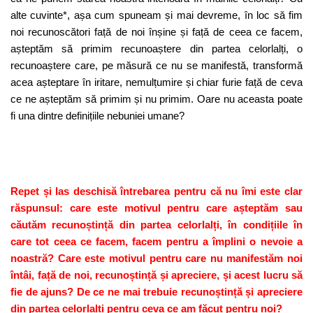
alte cuvinte*, așa cum spuneam și mai devreme, în loc să fim
noi recunoscători față de noi înșine și față de ceea ce facem,
așteptăm să primim recunoaștere din partea celorlalți, o
recunoaștere care, pe măsură ce nu se manifestă, transformă
acea așteptare în iritare, nemulțumire și chiar furie față de ceva
ce ne așteptăm să primim și nu primim. Oare nu aceasta poate
fi una dintre definițiile nebuniei umane?
Repet și las deschisă întrebarea pentru că nu îmi este clar
răspunsul: care este motivul pentru care așteptăm sau
căutăm recunoștință din partea celorlalți, în condițiile în
care tot ceea ce facem, facem pentru a împlini o nevoie a
noastră? Care este motivul pentru care nu manifestăm noi
întâi, față de noi, recunoștință și apreciere, și acest lucru să
fie de ajuns? De ce ne mai trebuie recunoștință și apreciere
din partea celorlalți pentru ceva ce am făcut pentru noi?