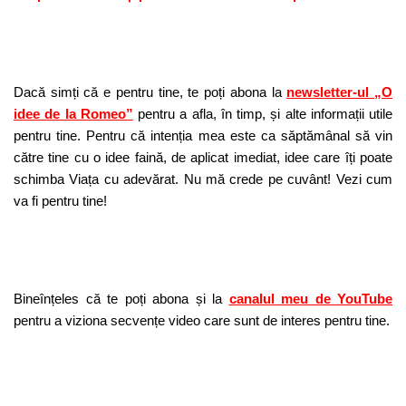
Dacă simți că e pentru tine, te poți abona la
newsletter-ul „O
idee de la Romeo”
pentru a afla, în timp, și alte informații utile
pentru tine. Pentru că intenția mea este ca săptămânal să vin
către tine cu o idee faină, de aplicat imediat, idee care îți poate
schimba Viața cu adevărat. Nu mă crede pe cuvânt! Vezi cum
va fi pentru tine!
Bineînțeles că te poți abona și la
canalul meu de YouTube
pentru a viziona secvențe video care sunt de interes pentru tine.