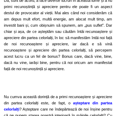
Da, sunt de acord, a face diverse lucruri în această lume și a nu
primi recunoștință și apreciere pentru ele poate fi un aspect
destul de provocator al vieții. Mai ales când noi considerăm că
am depus mult efort, multă energie, am alocat mult timp, am
investit bani și, cum obișnuim să spunem, am „pus suflet”. Dar
chiar și așa, de ce așteptăm sau căutăm întâi recunoaștere și
apreciere din partea celorlalți, în loc să manifestăm întâi noi față
de noi recunoaștere și apreciere, iar dacă e să vină
recunoaștere și apreciere din partea celorlalți, să percepem
acest lucru ca un fel de bonus? Bonus care, dacă vine, bine,
dacă nu vine, iarăși bine, pentru că noi oricum am manifestat
față de noi recunoștință și apreciere.
Nu cumva această dorință de a primi recunoaștere și apreciere
din partea celorlalți este, de fapt, o
așteptare din partea
celorlalți
? Așteptare care ne îndepărtează de noi înșine pentru
că ne punem starea noastră interioară în mâinile celorlalți? Cu