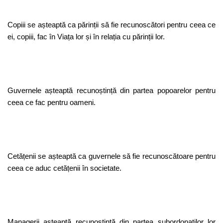
Copiii se așteaptă ca părinții să fie recunoscători pentru ceea ce
ei, copiii, fac în Viața lor și în relația cu părinții lor.
Guvernele așteaptă recunoștință din partea popoarelor pentru
ceea ce fac pentru oameni.
Cetățenii se așteaptă ca guvernele să fie recunoscătoare pentru
ceea ce aduc cetățenii în societate.
Managerii așteaptă recunoștință din partea subordonaților lor