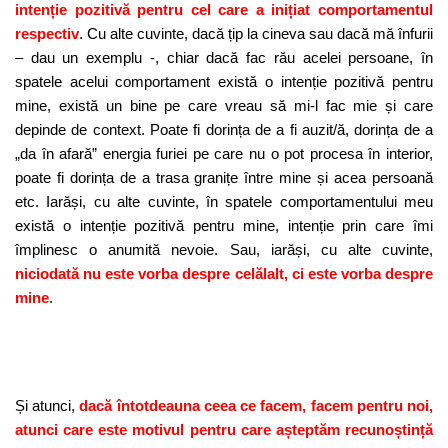
intenție pozitivă pentru cel care a inițiat comportamentul
respectiv
. Cu alte cuvinte, dacă țip la cineva sau dacă mă înfurii
– dau un exemplu -, chiar dacă fac rău acelei persoane, în
spatele acelui comportament există o intenție pozitivă pentru
mine, există un bine pe care vreau să mi-l fac mie și care
depinde de context. Poate fi dorința de a fi auzit/ă, dorința de a
„da în afară” energia furiei pe care nu o pot procesa în interior,
poate fi dorința de a trasa granițe între mine și acea persoană
etc. Iarăși, cu alte cuvinte, în spatele comportamentului meu
există o intenție pozitivă pentru mine, intenție prin care îmi
împlinesc o anumită nevoie. Sau, iarăși, cu alte cuvinte,
niciodată nu este vorba despre celălalt, ci este vorba despre
mine
.
Și atunci,
dacă întotdeauna ceea ce facem, facem pentru noi,
atunci care este motivul pentru care așteptăm recunoștință