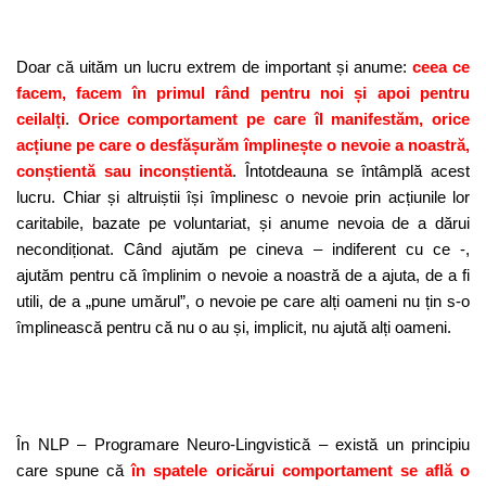
Doar că uităm un lucru extrem de important și anume:
ceea ce
facem, facem în primul rând pentru noi și apoi pentru
ceilalți
.
Orice comportament pe care îl manifestăm, orice
acțiune pe care o desfășurăm împlinește o nevoie a noastră,
conștientă sau inconștientă
. Întotdeauna se întâmplă acest
lucru. Chiar și altruiștii își împlinesc o nevoie prin acțiunile lor
caritabile, bazate pe voluntariat, și anume nevoia de a dărui
necondiționat. Când ajutăm pe cineva – indiferent cu ce -,
ajutăm pentru că împlinim o nevoie a noastră de a ajuta, de a fi
utili, de a „pune umărul”, o nevoie pe care alți oameni nu țin s-o
împlinească pentru că nu o au și, implicit, nu ajută alți oameni.
În NLP – Programare Neuro-Lingvistică – există un principiu
care spune că
în spatele oricărui comportament se află o