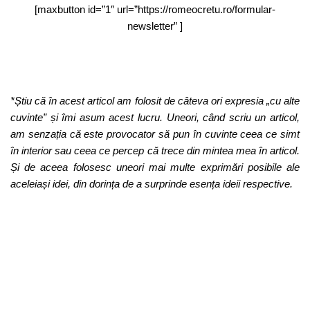
[maxbutton id=”1″ url=”https://romeocretu.ro/formular-
newsletter” ]
*Știu că în acest articol am folosit de câteva ori expresia „cu alte
cuvinte” și îmi asum acest lucru. Uneori, când scriu un articol,
am senzația că este provocator să pun în cuvinte ceea ce simt
în interior sau ceea ce percep că trece din mintea mea în articol.
Și de aceea folosesc uneori mai multe exprimări posibile ale
aceleiași idei, din dorința de a surprinde esența ideii respective.