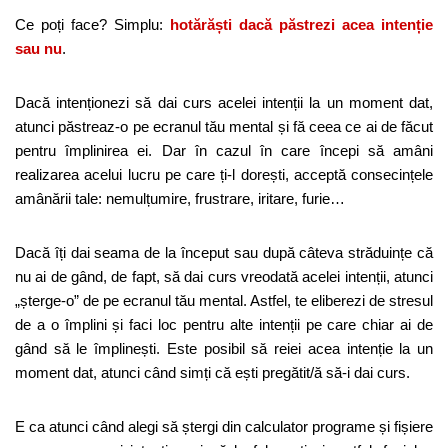
Ce poți face? Simplu:
hotărăști dacă păstrezi acea intenție
sau nu
.
Dacă intenționezi să dai curs acelei intenții la un moment dat,
atunci păstreaz-o pe ecranul tău mental și fă ceea ce ai de făcut
pentru împlinirea ei. Dar în cazul în care începi să amâni
realizarea acelui lucru pe care ți-l dorești, acceptă consecințele
amânării tale: nemulțumire, frustrare, iritare, furie…
Dacă îți dai seama de la început sau după câteva străduințe că
nu ai de gând, de fapt, să dai curs vreodată acelei intenții, atunci
„șterge-o” de pe ecranul tău mental. Astfel, te eliberezi de stresul
de a o împlini și faci loc pentru alte intenții pe care chiar ai de
gând să le împlinești. Este posibil să reiei acea intenție la un
moment dat, atunci când simți că ești pregătit/ă să-i dai curs.
E ca atunci când alegi să ștergi din calculator programe și fișiere