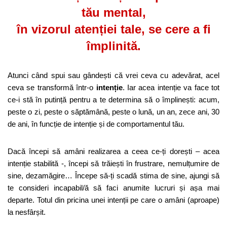
tău mental,
în vizorul atenției tale,
se cere a fi
împlinită.
Atunci când spui sau gândești că vrei ceva cu adevărat, acel
ceva se transformă într-o
intenție
. Iar acea intenție va face tot
ce-i stă în putință pentru a te determina să o împlinești: acum,
peste o zi, peste o săptămână, peste o lună, un an, zece ani, 30
de ani, în funcție de intenție și de comportamentul tău.
Dacă începi să amâni realizarea a ceea ce-ți dorești – acea
intenție stabilită -, începi să trăiești în frustrare, nemulțumire de
sine, dezamăgire… Începe să-ți scadă stima de sine, ajungi să
te consideri incapabil/ă să faci anumite lucruri și așa mai
departe. Totul din pricina unei intenții pe care o amâni (aproape)
la nesfârșit.