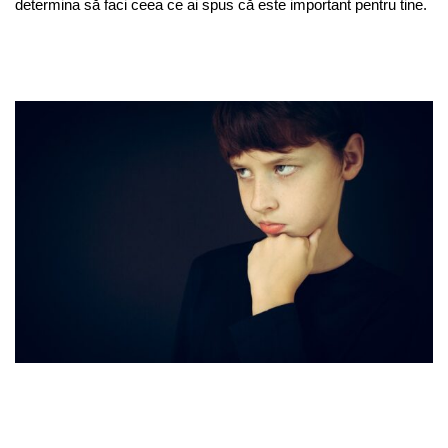
determina să faci ceea ce ai spus că este important pentru tine.