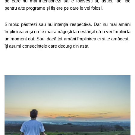
pe care nu mai intenționezi să le folosești și, astfel, faci loc
pentru alte programe și fișiere pe care le vei folosi.
Simplu: păstrezi sau nu intenția respectivă. Dar nu mai amâni
împlinirea ei și nu te mai amăgești la nesfârșit că o vei împlini la
un moment dat. Sau, dacă tot amâni împlinirea ei și te amăgești,
îți asumi consecințele care decurg din asta.