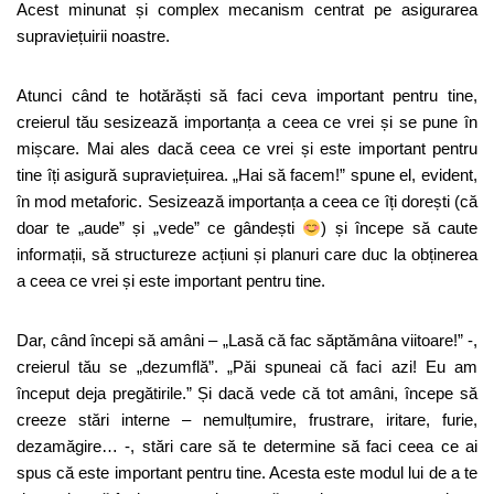
Acest minunat și complex mecanism centrat pe asigurarea
supraviețuirii noastre.
Atunci când te hotărăști să faci ceva important pentru tine,
creierul tău sesizează importanța a ceea ce vrei și se pune în
mișcare. Mai ales dacă ceea ce vrei și este important pentru
tine îți asigură supraviețuirea. „Hai să facem!” spune el, evident,
în mod metaforic. Sesizează importanța a ceea ce îți dorești (că
doar te „aude” și „vede” ce gândești
) și începe să caute
informații, să structureze acțiuni și planuri care duc la obținerea
a ceea ce vrei și este important pentru tine.
Dar, când începi să amâni – „Lasă că fac săptămâna viitoare!” -,
creierul tău se „dezumflă”. „Păi spuneai că faci azi! Eu am
început deja pregătirile.” Și dacă vede că tot amâni, începe să
creeze stări interne – nemulțumire, frustrare, iritare, furie,
dezamăgire… -, stări care să te determine să faci ceea ce ai
spus că este important pentru tine. Acesta este modul lui de a te