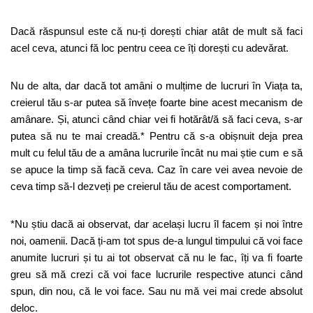
Dacă răspunsul este că nu-ți dorești chiar atât de mult să faci
acel ceva, atunci fă loc pentru ceea ce îți dorești cu adevărat.
Nu de alta, dar dacă tot amâni o mulțime de lucruri în Viața ta,
creierul tău s-ar putea să învețe foarte bine acest mecanism de
amânare. Și, atunci când chiar vei fi hotărât/ă să faci ceva, s-ar
putea să nu te mai creadă.* Pentru că s-a obișnuit deja prea
mult cu felul tău de a amâna lucrurile încât nu mai știe cum e să
se apuce la timp să facă ceva. Caz în care vei avea nevoie de
ceva timp să-l dezveți pe creierul tău de acest comportament.
*Nu știu dacă ai observat, dar același lucru îl facem și noi între
noi, oamenii. Dacă ți-am tot spus de-a lungul timpului că voi face
anumite lucruri și tu ai tot observat că nu le fac, îți va fi foarte
greu să mă crezi că voi face lucrurile respective atunci când
spun, din nou, că le voi face. Sau nu mă vei mai crede absolut
deloc.