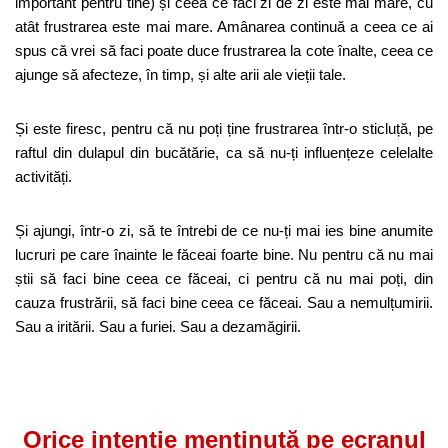
important pentru tine) și ceea ce faci zi de zi este mai mare, cu
atât frustrarea este mai mare. Amânarea continuă a ceea ce ai
spus că vrei să faci poate duce frustrarea la cote înalte, ceea ce
ajunge să afecteze, în timp, și alte arii ale vieții tale.
Și este firesc, pentru că nu poți ține frustrarea într-o sticluță, pe
raftul din dulapul din bucătărie, ca să nu-ți influențeze celelalte
activități.
Și ajungi, într-o zi, să te întrebi de ce nu-ți mai ies bine anumite
lucruri pe care înainte le făceai foarte bine. Nu pentru că nu mai
știi să faci bine ceea ce făceai, ci pentru că nu mai poți, din
cauza frustrării, să faci bine ceea ce făceai. Sau a nemulțumirii.
Sau a iritării. Sau a furiei. Sau a dezamăgirii.
Orice intenție menținută pe ecranul