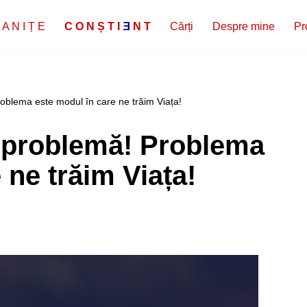
 A N I Ț E
C
O
N
Ș
T
I
E
N
T
Cărți
Despre mine
Pr
oblema este modul în care ne trăim Viața!
 problemă! Problema
 ne trăim Viața!