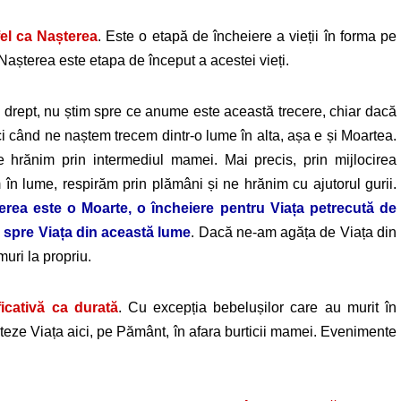
fel ca Nașterea
.
Este o etapă de încheiere a vieții în forma pe
așterea este etapa de început a acestei vieți.
drept, nu știm spre ce anume este această trecere, chiar dacă
i când ne naștem trecem dintr-o lume în alta, așa e și Moartea.
hrănim prin intermediul mamei. Mai precis, prin mijlocirea
 în lume, respirăm prin plămâni și ne hrănim cu ajutorul gurii.
erea este o Moarte, o încheiere pentru Viața petrecută de
e spre Viața din această lume
. Dacă ne-am agăța de Viața din
uri la propriu.
icativă ca durată
.
Cu excepția bebelușilor care au murit în
eze Viața aici, pe Pământ, în afara burticii mamei. Evenimente