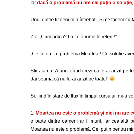
Iar
dacă o problemă nu are cel puțin o soluție
Unul dintre liceeni m-a întrebat: „Și ce facem cu
Zic: „Cum adică? La ce anume te referi?”
„Ce facem cu problema Moartea? Ce soluție avem,
Știi aia cu „Atunci când crezi că le-ai auzit pe 
dai seama că nu le-ai auzit pe toate!”
Și, fiind în stare de flux în timpul cursului, mi-a 
1.
Moartea nu este o problemă și nici nu are 
o parte dintre oameni ar fi murit, iar cealalt
Moartea nu este o problemă. Cel puțin pentru mi