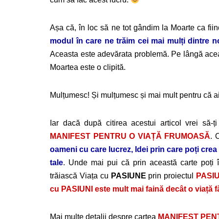
Așa că, în loc să ne tot gândim la Moarte ca fi
modul în care ne trăim cei mai mulți dintre n
Aceasta este adevărata problemă. Pe lângă aceast
Moartea este o clipită.
Mulțumesc! Și mulțumesc și mai mult pentru că ai 
Iar dacă după citirea acestui articol vrei să-ț
MANIFEST PENTRU O VIAȚĂ FRUMOASĂ
. 
oameni cu care lucrez
, Idei prin care poți crea
tale
. Unde mai pui că prin această carte poți 
trăiască Viața cu
PASIUNE
prin proiectul
PASI
cu PASIUNI este mult mai faină decât o viață 
Mai multe detalii despre cartea
MANIFEST PEN