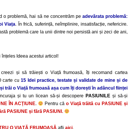
ind o problemă, hai să ne concentrăm pe
adevărata problemă:
oi Viața
. În frică, suferință, neîmplinire, insatisfacție, nefericire.
ă problemă care la unii dintre noi persistă ani și zeci de ani,
înțeles Ideea acestui articol!
i creezi și să trăiești o Viață frumoasă, îți recomand cartea
O carte cu
15 Idei practice, testate și validate de mine și de
 și trăi o Viață frumoasă așa cum îți dorești în adâncul ființei
încuraja și tu un licean să-și descopere
PASIUNILE
și să-și
UNE ÎN ACȚIUNE
.
Pentru că
o Viață trăită cu PASIUNE și
fără PASIUNE și fără PASIUNI.
TRU O VIAȚĂ FRUMOASĂ
afli
aici
.