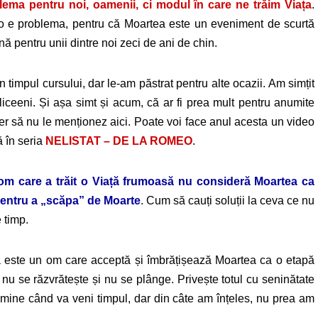
ema pentru noi, oamenii, ci modul în care ne trăim Viața
.
colo e problema, pentru că Moartea este un eveniment de scurtă
mnă pentru unii dintre noi zeci de ani de chin.
în timpul cursului, dar le-am păstrat pentru alte ocazii. Am simțit
liceeni. Și așa simt și acum, că ar fi prea mult pentru anumite
er să nu le menționez aici. Poate voi face anul acesta un video
ă în seria
NELISTAT – DE LA ROMEO
.
om care a trăit o Viață frumoasă nu consideră Moartea ca
 pentru a „scăpa” de Moarte
.
Cum să cauți soluții la ceva ce nu
 timp.
să este un om care acceptă și îmbrățișează Moartea ca o etapă
i nu se răzvrătește și nu se plânge. Privește totul cu seninătate
u mine când va veni timpul, dar din câte am înțeles, nu prea am