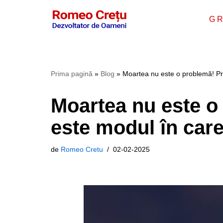
G R
Sari
la
conținut
Prima pagină
»
Blog
»
Moartea nu este o problemă! Pr
Moartea nu este o
este modul în care
de
Romeo Cretu
02-02-2025