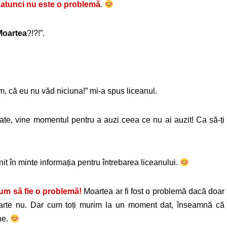
, atunci nu este o problemă
.
Moartea
?!?!”.
 că eu nu văd niciuna!” mi-a spus liceanul.
toate, vine momentul pentru a auzi ceea ce nu ai auzit! Ca să-ți
venit în minte informația pentru întrebarea liceanului.
cum să fie o problemă!
Moartea ar fi fost o problemă dacă doar
ă parte nu. Dar cum toți murim la un moment dat, înseamnă că
ne.