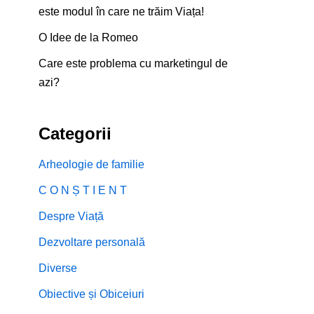
este modul în care ne trăim Viața!
O Idee de la Romeo
Care este problema cu marketingul de
azi?
Categorii
Arheologie de familie
C O N Ș T I E N T
Despre Viață
Dezvoltare personală
Diverse
Obiective și Obiceiuri