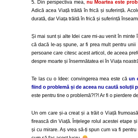
5. Din perspectiva mea,
nu Moartea este probl
Adică acea Viață trăită în frică și suferință. A
durată, dar Viața trăită în frică și suferință însea
Și mai sunt și alte Idei care mi-au venit în minte 
că dacă le-aș spune, ar fi prea mult pentru unii 
persoane care citesc acest articol, de aceea pref
despre moarte și însemnătatea ei în Viața noastr
Te las cu o Idee: convingerea mea este că
un 
fiind o problemă și de aceea nu caută soluții
este pentru tine o problemă?!?! Ar fi o pierdere de
Un om care și-a creat și a trăit o Viață frumoa
firească din Viață. Înțelege rolul acestei etape ș
și cu mirare. Aș vrea să-ți spun cum va fi pentr
cum să fac acest lucru.