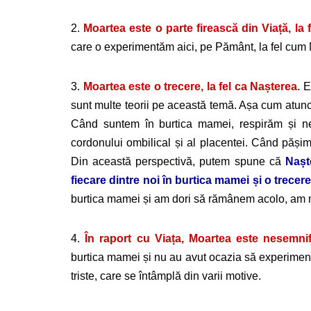
2.
Moartea este o parte firească din Viață, la 
care o experimentăm aici, pe Pământ, la fel cum N
3.
Moartea este o trecere, la fel ca Nașterea.
E 
sunt multe teorii pe această temă. Așa cum atunc
Când suntem în burtica mamei, respirăm și ne 
cordonului ombilical și al placentei. Când pășim
Din această perspectivă, putem spune că
Nașt
fiecare dintre noi în burtica mamei și o trecer
burtica mamei și am dori să rămânem acolo, am m
4.
În raport cu Viața, Moartea este nesemnif
burtica mamei și nu au avut ocazia să experiment
triste, care se întâmplă din varii motive.