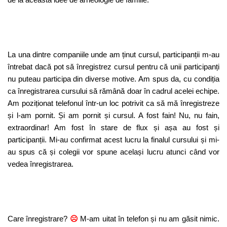
La una dintre companiile unde am ținut cursul, participanții m-au
întrebat dacă pot să înregistrez cursul pentru că unii participanți
nu puteau participa din diverse motive. Am spus da, cu condiția
ca înregistrarea cursului să rămână doar în cadrul acelei echipe.
Am poziționat telefonul într-un loc potrivit ca să mă înregistreze
și l-am pornit. Și am pornit și cursul. A fost fain! Nu, nu fain,
extraordinar! Am fost în stare de flux și așa au fost și
participanții. Mi-au confirmat acest lucru la finalul cursului și mi-
au spus că și colegii vor spune același lucru atunci când vor
vedea înregistrarea.
Care înregistrare?
☹
M-am uitat în telefon și nu am găsit nimic.