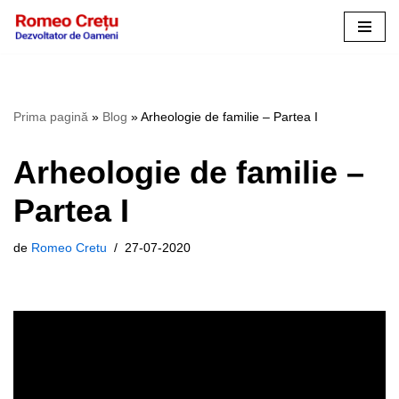
Sari
la
conținut
Prima pagină
»
Blog
»
Arheologie de familie – Partea I
Arheologie de familie –
Partea I
de
Romeo Cretu
27-07-2020