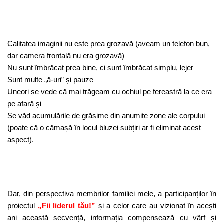
Calitatea imaginii nu este prea grozavă (aveam un telefon bun,
dar camera frontală nu era grozavă)
Nu sunt îmbrăcat prea bine, ci sunt îmbrăcat simplu, lejer
Sunt multe „ă-uri” și pauze
Uneori se vede că mai trăgeam cu ochiul pe fereastră la ce era
pe afară și
Se văd acumulările de grăsime din anumite zone ale corpului
(poate că o cămașă în locul bluzei subțiri ar fi eliminat acest
aspect).
Dar, din perspectiva membrilor familiei mele, a participanților în
proiectul
„Fii liderul tău!”
și a celor care au vizionat în acești
ani această secvență, informația compensează cu vârf și