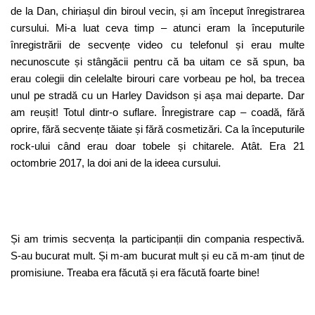
de la Dan, chiriașul din biroul vecin, și am început înregistrarea
cursului. Mi-a luat ceva timp – atunci eram la începuturile
înregistrării de secvențe video cu telefonul și erau multe
necunoscute și stângăcii pentru că ba uitam ce să spun, ba
erau colegii din celelalte birouri care vorbeau pe hol, ba trecea
unul pe stradă cu un Harley Davidson și așa mai departe. Dar
am reușit! Totul dintr-o suflare. Înregistrare cap – coadă, fără
oprire, fără secvențe tăiate și fără cosmetizări. Ca la începuturile
rock-ului când erau doar tobele și chitarele. Atât. Era 21
octombrie 2017, la doi ani de la ideea cursului.
Și am trimis secvența la participanții din compania respectivă.
S-au bucurat mult. Și m-am bucurat mult și eu că m-am ținut de
promisiune. Treaba era făcută și era făcută foarte bine!