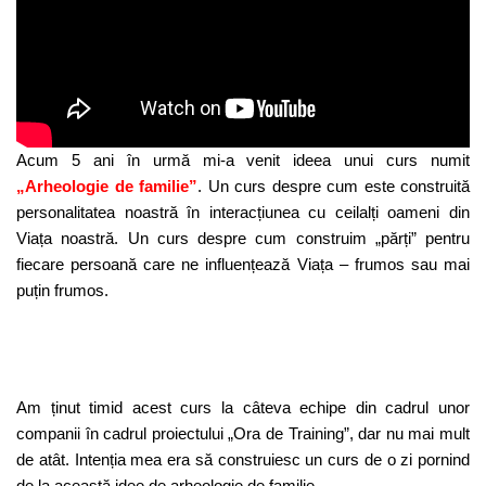
Acum 5 ani în urmă mi-a venit ideea unui curs numit
„Arheologie de familie”
. Un curs despre cum este construită
personalitatea noastră în interacțiunea cu ceilalți oameni din
Viața noastră. Un curs despre cum construim „părți” pentru
fiecare persoană care ne influențează Viața – frumos sau mai
puțin frumos.
Am ținut timid acest curs la câteva echipe din cadrul unor
companii în cadrul proiectului „Ora de Training”, dar nu mai mult
de atât. Intenția mea era să construiesc un curs de o zi pornind
de la această idee de arheologie de familie.