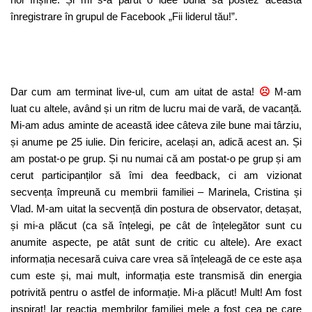
înregistrare în grupul de Facebook „Fii liderul tău!”.
Dar cum am terminat live-ul, cum am uitat de asta!
☹
M-am
luat cu altele, având și un ritm de lucru mai de vară, de vacanță.
Mi-am adus aminte de această idee câteva zile bune mai târziu,
și anume pe 25 iulie. Din fericire, același an, adică acest an. Și
am postat-o pe grup. Și nu numai că am postat-o pe grup și am
cerut participanților să îmi dea feedback, ci am vizionat
secvența împreună cu membrii familiei – Marinela, Cristina și
Vlad. M-am uitat la secvență din postura de observator, detașat,
și mi-a plăcut (ca să înțelegi, pe cât de înțelegător sunt cu
anumite aspecte, pe atât sunt de critic cu altele). Are exact
informația necesară cuiva care vrea să înțeleagă de ce este așa
cum este și, mai mult, informația este transmisă din energia
potrivită pentru o astfel de informație. Mi-a plăcut! Mult! Am fost
inspirat! Iar reacția membrilor familiei mele a fost cea pe care