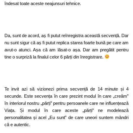
îndesat toate aceste neajunsuri tehnice.
Da, sunt de acord, aș fi putut reînregistra această secvență. Dar
nu sunt sigur că aș fi putut replica starea foarte bună pe care am
avut-o atunci. Așa că am lăsat-o așa. Dar am pregătit pentru
tine o surpriză la finalul celor 6 părți din înregistrare.
Te invit azi să vizionezi prima secvență de 14 minute și 4
secunde. Este secvența în care prezint modul în care „creăm”
în interiorul nostru „părți” pentru persoanele care ne influențează
Viața. Și modul în care aceste „părți” ne modelează
personalitatea și acel „Eu sunt” de care uneori suntem mândri
că e autentic.