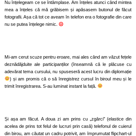
Nu înțelegeam ce se întâmplase. Am înțeles atunci când mintea
mea a înțeles că mă grăbisem și apăsasem butonul de făcut
fotografii. Așa că tot ce aveam în telefon era o fotografie din care
nu se putea înțelege nimic.
☹
Mi-am cerut scuze pentru eroare, mai ales când am văzut fețele
deznădăjduite ale participanților (înseamnă că le plăcuse cu
adevărat tema cursului, nu spuseseră acest lucru din diplomație
) și am promis că o să înregistrez cursul în biroul meu și le
trimit înregistrarea. S-au luminat instant la față.
Și așa am făcut. A doua zi am prins cu „zgârci” (elastice din
acelea de prins tot felul de lucruri prin casă) telefonul de cuierul
din birou, am căutat un cadru potrivit, am împrumutat flipchart-ul