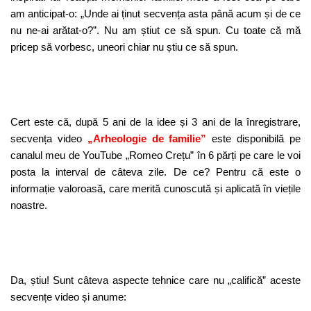
am anticipat-o: „Unde ai ținut secvența asta până acum și de ce
nu ne-ai arătat-o?”. Nu am știut ce să spun. Cu toate că mă
pricep să vorbesc, uneori chiar nu știu ce să spun.
Cert este că, după 5 ani de la idee și 3 ani de la înregistrare,
secvența video
„Arheologie de familie”
este disponibilă pe
canalul meu de YouTube „Romeo Crețu” în 6 părți pe care le voi
posta la interval de câteva zile. De ce? Pentru că este o
informație valoroasă, care merită cunoscută și aplicată în viețile
noastre.
Da, știu! Sunt câteva aspecte tehnice care nu „califică” aceste
secvențe video și anume: