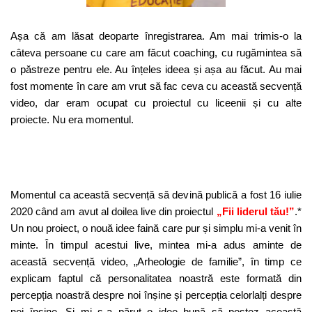
Așa că am lăsat deoparte înregistrarea. Am mai trimis-o la
câteva persoane cu care am făcut coaching, cu rugămintea să
o păstreze pentru ele. Au înțeles ideea și așa au făcut. Au mai
fost momente în care am vrut să fac ceva cu această secvență
video, dar eram ocupat cu proiectul cu liceenii și cu alte
proiecte. Nu era momentul.
Momentul ca această secvență să devină publică a fost 16 iulie
2020 când am avut al doilea live din proiectul
„Fii liderul tău!”
.*
Un nou proiect, o nouă idee faină care pur și simplu mi-a venit în
minte. În timpul acestui live, mintea mi-a adus aminte de
această secvență video, „Arheologie de familie”, în timp ce
explicam faptul că personalitatea noastră este formată din
percepția noastră despre noi înșine și percepția celorlalți despre
noi înșine. Și mi s-a părut o idee bună să postez această