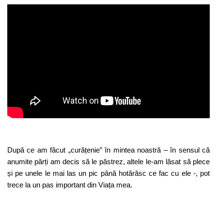
După ce am făcut „curățenie” în mintea noastră – în sensul că
anumite părți am decis să le păstrez, altele le-am lăsat să plece
și pe unele le mai las un pic până hotărăsc ce fac cu ele -, pot
trece la un pas important din Viața mea.