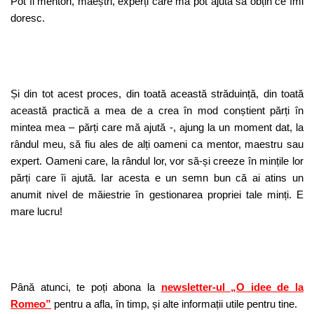
Pot fi mentori, maeștri, experți care mă pot ajuta să obțin ce îmi
doresc.
Și din tot acest proces, din toată această străduință, din toată
această practică a mea de a crea în mod conștient părți în
mintea mea – părți care mă ajută -, ajung la un moment dat, la
rândul meu, să fiu ales de alți oameni ca mentor, maestru sau
expert. Oameni care, la rândul lor, vor să-și creeze în mințile lor
părți care îi ajută. Iar acesta e un semn bun că ai atins un
anumit nivel de măiestrie în gestionarea propriei tale minți. E
mare lucru!
Până atunci, te poți abona la
newsletter-ul „O idee de la
Romeo”
pentru a afla, în timp, și alte informații utile pentru tine.