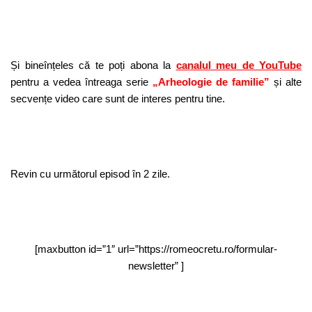
Și bineînțeles că te poți abona la
canalul meu de YouTube
pentru a vedea întreaga serie
„Arheologie de familie”
și alte
secvențe video care sunt de interes pentru tine.
Revin cu următorul episod în 2 zile.
[maxbutton id=”1″ url=”https://romeocretu.ro/formular-
newsletter” ]