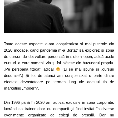
Toate aceste aspecte le-am conștientizat și mai puternic din
2020 încoace, când pandemia m-a „forțat” să explorez și zona
de cursuri de dezvoltare personală în sistem open, adică acele
cursuri la care oamenii vin și își plătesc din buzunarul propriu.
„Pe persoană fizică”, adică!
(Li se mai spune și „cursuri
deschise”.) Și tot de atunci am conștientizat o parte dintre
efectele devastatoare pe termen lung ale acestui tip de
marketing „modern”.
Din 1996 până în 2020 am activat exclusiv în zona corporate,
lucrând ca trainer doar cu companii și fiind invitat în diverse
evenimente organizate de colegi de breaslă. Dar nu