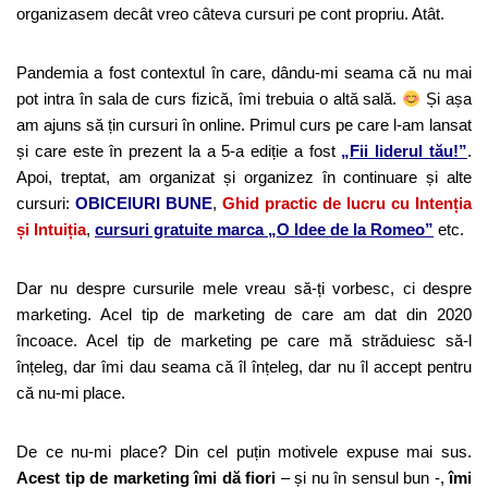
organizasem decât vreo câteva cursuri pe cont propriu. Atât.
Pandemia a fost contextul în care, dându-mi seama că nu mai
pot intra în sala de curs fizică, îmi trebuia o altă sală.
Și așa
am ajuns să țin cursuri în online. Primul curs pe care l-am lansat
și care este în prezent la a 5-a ediție a fost
„Fii liderul tău!”
.
Apoi, treptat, am organizat și organizez în continuare și alte
cursuri:
OBICEIURI BUNE
,
Ghid practic de lucru cu Intenția
și Intuiția
,
cursuri gratuite marca „O Idee de la Romeo”
etc.
Dar nu despre cursurile mele vreau să-ți vorbesc, ci despre
marketing. Acel tip de marketing de care am dat din 2020
încoace. Acel tip de marketing pe care mă străduiesc să-l
înțeleg, dar îmi dau seama că îl înțeleg, dar nu îl accept pentru
că nu-mi place.
De ce nu-mi place? Din cel puțin motivele expuse mai sus.
Acest tip de marketing îmi dă fiori
– și nu în sensul bun -,
îmi