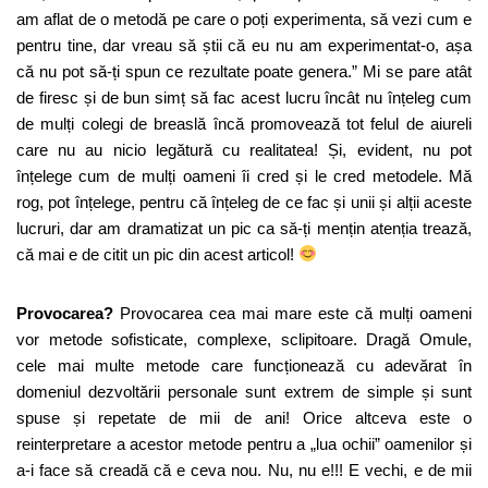
am aflat de o metodă pe care o poți experimenta, să vezi cum e
pentru tine, dar vreau să știi că eu nu am experimentat-o, așa
că nu pot să-ți spun ce rezultate poate genera.” Mi se pare atât
de firesc și de bun simț să fac acest lucru încât nu înțeleg cum
de mulți colegi de breaslă încă promovează tot felul de aiureli
care nu au nicio legătură cu realitatea! Și, evident, nu pot
înțelege cum de mulți oameni îi cred și le cred metodele. Mă
rog, pot înțelege, pentru că înțeleg de ce fac și unii și alții aceste
lucruri, dar am dramatizat un pic ca să-ți mențin atenția trează,
că mai e de citit un pic din acest articol!
Provocarea?
Provocarea cea mai mare este că mulți oameni
vor metode sofisticate, complexe, sclipitoare. Dragă Omule,
cele mai multe metode care funcționează cu adevărat în
domeniul dezvoltării personale sunt extrem de simple și sunt
spuse și repetate de mii de ani! Orice altceva este o
reinterpretare a acestor metode pentru a „lua ochii” oamenilor și
a-i face să creadă că e ceva nou. Nu, nu e!!! E vechi, e de mii