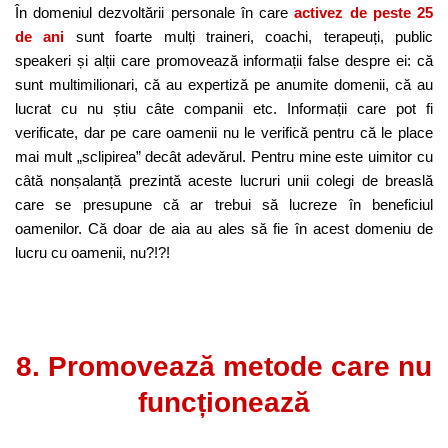
În domeniul dezvoltării personale în care
activez
de peste 25
de ani
sunt foarte mulți traineri, coachi, terapeuți, public
speakeri și alții care promovează informații false despre ei: că
sunt multimilionari, că au expertiză pe anumite domenii, că au
lucrat cu nu știu câte companii etc. Informații care pot fi
verificate, dar pe care oamenii nu le verifică pentru că le place
mai mult „sclipirea” decât adevărul. Pentru mine este uimitor cu
câtă nonșalanță prezintă aceste lucruri unii colegi de breaslă
care se presupune că ar trebui să lucreze în beneficiul
oamenilor. Că doar de aia au ales să fie în acest domeniu de
lucru cu oamenii, nu?!?!
8. Promovează metode care nu
funcționează