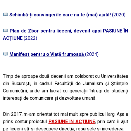
Schimbă-ți convingerile care nu te (mai) ajută!
(2020)
Plan de Zbor pentru liceeni, devenit apoi PASIUNE ÎN
ACȚIUNE
(2022)
Manifest pentru o Viață frumoasă
(2024)
Timp de aproape două decenii am colaborat cu Universitatea
din București, în cadrul Facultății de Jurnalism și Științele
Comunicării, unde am lucrat cu generații întregi de studenți
interesați de comunicare și dezvoltare umană.
Din 2017, m-am orientat tot mai mult spre publicul larg. Așa a
prins contur proiectul
PASIUNE ÎN ACȚIUNE
, prin care îi ajut
pe liceeni să-și descopere direcția, resursele și încrederea.