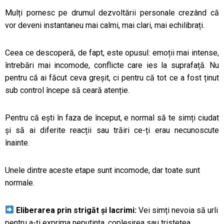
Mulți pornesc pe drumul dezvoltării personale crezând că
vor deveni instantaneu mai calmi, mai clari, mai echilibrați.
Ceea ce descoperă, de fapt, este opusul: emoții mai intense,
întrebări mai incomode, conflicte care ies la suprafață. Nu
pentru că ai făcut ceva greșit, ci pentru că tot ce a fost ținut
sub control începe să ceară atenție.
Pentru că ești în faza de început, e normal să te simți ciudat
și să ai diferite reacții sau trăiri ce-ți erau necunoscute
înainte.
Unele dintre aceste etape sunt incomode, dar toate sunt
normale.
Eliberarea prin strigăt și lacrimi:
Vei simți nevoia să urli
pentru a-ți exprima neputința, copleșirea sau tristețea.