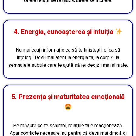
Unele relații se reașază, altele se încheie.
4. Energia, cunoașterea și intuiția
Nu mai cauți informație ca să te liniștești, ci ca să
înțelegi. Devii mai atent la energia ta, la corp și la
semnalele subtile care te ajută să iei decizii mai aliniate.
5. Prezența și maturitatea emoțională
Pe măsură ce te schimbi, relațiile tale reacționează.
Apar conflicte necesare, nu pentru că devii mai dificil, ci