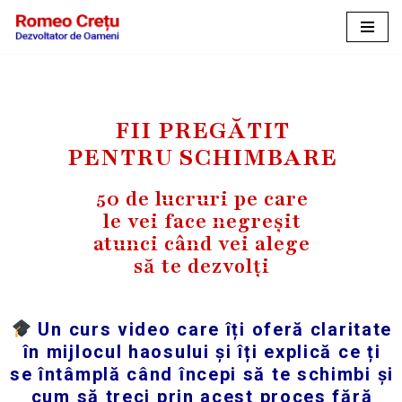
Sari
la
conținut
FII PREGĂTIT
PENTRU SCHIMBARE
50 de lucruri pe care
le vei face negreșit
atunci când vei alege
să te dezvolți
Un curs video care îți oferă claritate
în mijlocul haosului și îți explică ce ți
se întâmplă când începi să te schimbi și
cum să treci prin acest proces fără