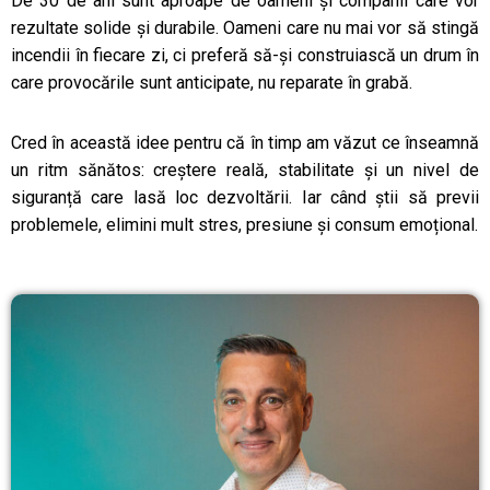
De 30 de ani sunt aproape de oameni și companii care vor
rezultate solide și durabile. Oameni care nu mai vor să stingă
incendii în fiecare zi, ci preferă să-și construiască un drum în
care provocările sunt anticipate, nu reparate în grabă.
Cred în această idee pentru că în timp am văzut ce înseamnă
un ritm sănătos: creștere reală, stabilitate și un nivel de
siguranță care lasă loc dezvoltării. Iar când știi să previi
problemele, elimini mult stres, presiune și consum emoțional.