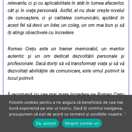
relevante, ci și cu aplicabilitate în atât în lumea afacerilor,
cât și în viața personală. Astfel, el nu doar crește nivelul
de cunoaștere, ci și calitatea comunicării, ajutând în
acest fel să devii un lider, un coleg, un om mai bun și să
îți atingi obiectivele cu încredere.
Romeo Crețu este un trainer memorabil, un mentor
autentic și un om dedicat dezvoltării personale și
profesionale. Dacă doriți să vă transformați viața și să vă
dezvoltați abilitățile de comunicare, este omul potrivit la
locul potrivit.
Îl recomand cu cea mai mare încredere pe Romeo Crețu
și sunt recunoscător pentru impactul pozitiv pe care l-a
Folosim cookies pentru a ne asigura că beneficiezi de cea mai
bună experiență pe site-ul nostru. Dacă îți continui navigarea,
avut asupra mea și a colegilor mei.
presupunem că ești de acord cu termenii și condițiile noastre.
Da, accept
Despre cookie-uri
Paul Bălșan