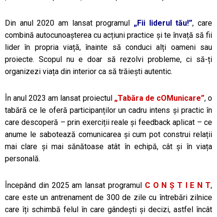
Din anul 2020 am lansat programul
„Fii liderul tău!”
, care
combină autocunoașterea cu acțiuni practice şi te învață să fii
lider în propria viață, înainte să conduci alți oameni sau
proiecte. Scopul nu e doar să rezolvi probleme, ci să-ți
organizezi viața din interior ca să trăiești autentic.
În anul 2023 am lansat proiectul
„Tabăra de cOMunicare”
, o
tabără ce le oferă participanților un cadru intens și practic în
care descoperă – prin exerciții reale și feedback aplicat – ce
anume le sabotează comunicarea și cum pot construi relații
mai clare și mai sănătoase atât în echipă, cât și în viața
personală.
Începând din 2025 am lansat programul
C O N Ş T I E N T
,
care este un antrenament de 300 de zile cu întrebări zilnice
care îți schimbă felul în care gândești și decizi, astfel încât