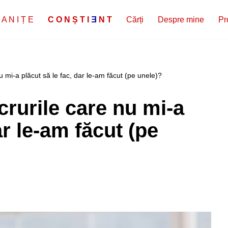
 A N I Ț E
C
O
N
Ș
T
I
E
N
T
Cărți
Despre mine
Pr
u mi-a plăcut să le fac, dar le-am făcut (pe unele)?
crurile care nu mi-a
ar le-am făcut (pe