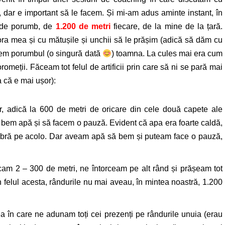
ă, dar e important să le facem. Și mi-am adus aminte instant, în
i de porumb, de
1.200 de metri
fiecare, de la mine de la țară.
ora mea și cu mătușile și unchii să le prășim (adică să dăm cu
egem porumbul (o singură dată
) toamna. La cules mai era cum
romeții. Făceam tot felul de artificii prin care să ni se pară mai
a că e mai ușor):
r, adică la 600 de metri de oricare din cele două capete ale
ă bem apă și să facem o pauză. Evident că apa era foarte caldă,
umbră pe acolo. Dar aveam apă să bem și puteam face o pauză,
am 2 – 300 de metri, ne întorceam pe alt rând și prășeam tot
n felul acesta, rândurile nu mai aveau, în mintea noastră, 1.200
 în care ne adunam toți cei prezenți pe rândurile unuia (erau