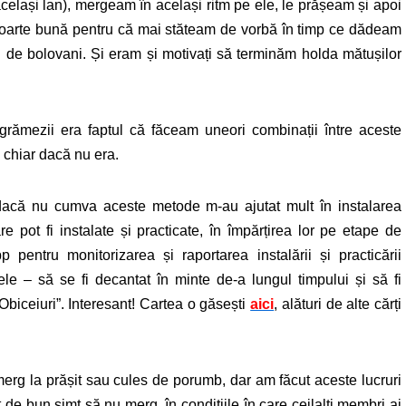
același lan), mergeam în același ritm pe ele, le prășeam și apoi
 foarte bună pentru că mai stăteam de vorbă în timp ce dădeam
ni de bolovani. Și eram și motivați să terminăm holda mătușilor
 grămezii era faptul că făceam uneori combinații între aceste
 chiar dacă nu era.
 dacă nu cumva aceste metode m-au ajutat mult în instalarea
are pot fi instalate și practicate, în împărțirea lor pe etape de
 pentru monitorizarea și raportarea instalării și practicării
ele – să se fi decantat în minte de-a lungul timpului și să fi
i Obiceiuri”. Interesant! Cartea o găsești
aici
, alături de alte cărți
erg la prășit sau cules de porumb, dar am făcut aceste lucruri
 de bun simț să nu merg, în condițiile în care ceilalți membri ai