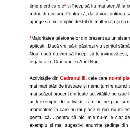
timp pierd cu ele
*
și încep să fiu mai atent/ă la
reduc din volum. Pentru că, dacă voi continua să 
ajunge să-mi complic destul de mult Viața și să 
*
Majoritatea telefoanelor din prezent au un sistem 
aplicații. Dacă vrei să-ți păstrezi viu spiritul sărb
Nou, dacă nu vrei să începi să te învinovățești, 
legătură cu Crăciunul și Anul Nou.
Activitățile din
Cadranul III
, cele care
nu-mi pla
mai mari stări de frustrare și nemulțumire atunci 
mai scăzut procent din toate activitățile pe care 
ar fi exemple de activități care nu ne plac și ni
momentele în care nu-mi place și nici nu-mi este 
pentru că… pentru că nici mie nu-mi e clar de 
exemplu și mai sugestiv: anumite ședințe din