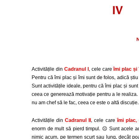
Activitățile din
Cadranul I
, cele care
îmi plac și
Pentru că îmi plac și îmi sunt de folos, adică șt
Sunt activitățile ideale, pentru că îmi plac și su
ceea ce generează motivație pentru a le realiza. 
nu am chef să le fac, ceea ce este o altă discuție.
Activitățile din
Cadranul II
, cele care
îmi plac,
enorm de mult să pierd timpul. ☹ Sunt acele act
nimic acum, pe termen scurt sau lung, decât po