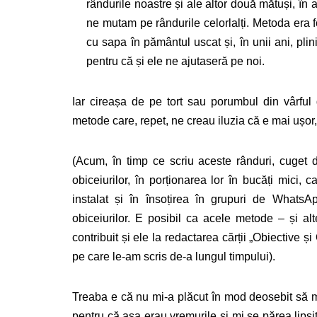
rândurile noastre și ale altor două mătuși, în 
ne mutam pe rândurile celorlalți. Metoda era
cu sapa în pământul uscat și, în unii ani, pli
pentru că și ele ne ajutaseră pe noi.
Iar cireașa de pe tort sau porumbul din vârful
metode care, repet, ne creau iluzia că e mai ușor,
(Acum, în timp ce scriu aceste rânduri, cuget
obiceiurilor, în porționarea lor în bucăți mici, c
instalat și în însoțirea în grupuri de WhatsApp
obiceiurilor. E posibil ca acele metode – și alt
contribuit și ele la redactarea cărții „Obiective ș
pe care le-am scris de-a lungul timpului).
Treaba e că nu mi-a plăcut în mod deosebit să m
pentru că așa erau vremurile și mi se părea lipsit