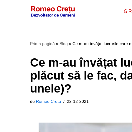
G R
Sari
la
conținut
Prima pagină
»
Blog
»
Ce m-au învățat lucrurile care n
Ce m-au învățat lu
plăcut să le fac, d
unele)?
de
Romeo Cretu
22-12-2021