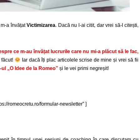
 m-a învățat
Victimizarea
. Dacă nu l-ai citit, dar vrei să-l citești,
espre ce m-au învățat lucrurile care nu mi-a plăcut să le fac,
 făcut!
Iar dacă îți plac articolele scrise de mine și vrei să fii
r-ul „O Idee de la Romeo”
și le vei primi negreșit!
ps://romeocretu.ro/formular-newsletter” ]
venit în timpul unei sesiuni de coaching în care discutam cu