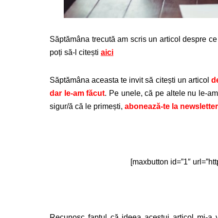
Săptămâna trecută am scris un articol despre ce
poți să-l citești
aici
Săptămâna aceasta te invit să citești un articol
d
dar le-am făcut
. Pe unele, că pe altele nu le-am
sigur/ă că le primești,
abonează-te la newslette
[maxbutton id=”1″ url=”htt
Recunosc faptul că ideea acestui articol mi-a 