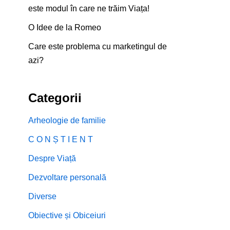
este modul în care ne trăim Viața!
O Idee de la Romeo
Care este problema cu marketingul de
azi?
Categorii
Arheologie de familie
C O N Ș T I E N T
Despre Viață
Dezvoltare personală
Diverse
Obiective și Obiceiuri