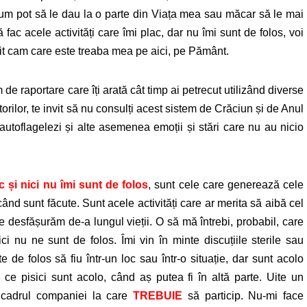
 cum pot să le dau la o parte din Viața mea sau măcar să le mai
fac acele activități care îmi plac, dar nu îmi sunt de folos, voi
uit cam care este treaba mea pe aici, pe Pământ.
de raportare care îți arată cât timp ai petrecut utilizând diverse
ătorilor, te invit să nu consulți acest sistem de Crăciun și de Anul
autoflagelezi și alte asemenea emoții și stări care nu au nicio
c și nici nu îmi sunt de folos
, sunt cele care generează cele
când sunt făcute. Sunt acele activități care ar merita să aibă cel
le desfășurăm de-a lungul vieții. O să mă întrebi, probabil, care
ci nu ne sunt de folos. Îmi vin în minte discuțiile sterile sau
de folos să fiu într-un loc sau într-o situație, dar sunt acolo
ce pisici sunt acolo, când aș putea fi în altă parte. Uite un
 cadrul companiei la care
TREBUIE
să particip. Nu-mi face