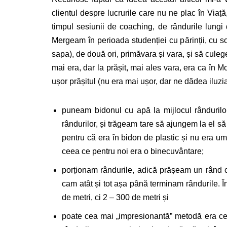
clientul despre lucrurile care nu ne plac în Viaț
timpul sesiunii de coaching, de rândurile lung
Mergeam în perioada studenției cu părinții, cu s
sapa), de două ori, primăvara și vara, și să cul
mai era, dar la prășit, mai ales vara, era ca în Mo
ușor prășitul (nu era mai ușor, dar ne dădea iluzi
puneam bidonul cu apă la mijlocul rândurilo
rândurilor, și trăgeam tare să ajungem la el s
pentru că era în bidon de plastic și nu era 
ceea ce pentru noi era o binecuvântare;
porționam rândurile, adică prășeam un rând c
cam atât și tot așa până terminam rândurile. Î
de metri, ci 2 – 300 de metri și
poate cea mai „impresionantă” metodă era cea