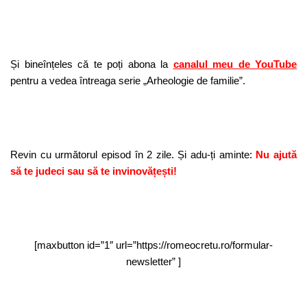
Și bineînțeles că te poți abona la
canalul meu de YouTube
pentru a vedea întreaga serie „Arheologie de familie”.
Revin cu următorul episod în 2 zile. Și adu-ți aminte:
Nu ajută
să te judeci sau să te invinovățești!
[maxbutton id=”1″ url=”https://romeocretu.ro/formular-
newsletter” ]