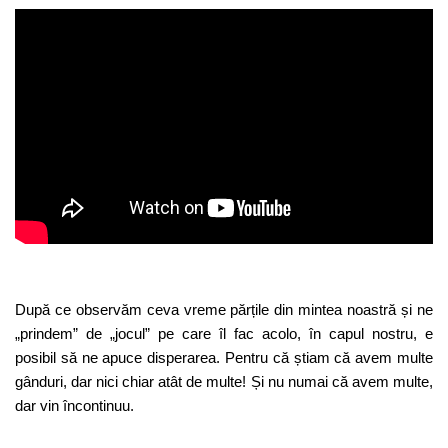
După ce observăm ceva vreme părțile din mintea noastră și ne
„prindem” de „jocul” pe care îl fac acolo, în capul nostru, e
posibil să ne apuce disperarea. Pentru că știam că avem multe
gânduri, dar nici chiar atât de multe! Și nu numai că avem multe,
dar vin încontinuu.