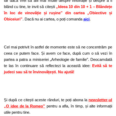
Iar dacă vrei să afli mai multe despre vinovăție și despre a fi
blând cu tine, te invit să citești
„Ideea 10 din 10 + 1 – Blândețe
în loc de vinovăție și rușine” din cartea „Obiective și
Obiceiuri”
. Dacă nu ai cartea, o poți comanda
aici
.
Cel mai potrivit în astfel de momente este să ne concentrăm pe
ceea ce putem face. Și avem ce face, după cum o să vezi în
partea a patra a miniseriei „Arheologie de familie”. Deocamdată
te las în continuare să reflectezi la această idee:
Evită să te
judeci sau să te învinovățești. Nu ajută!
Și după ce citești aceste rânduri, te poți abona la
newsletter-ul
„O idee de la Romeo”
pentru a afla, în timp, și alte informații
utile pentru tine.